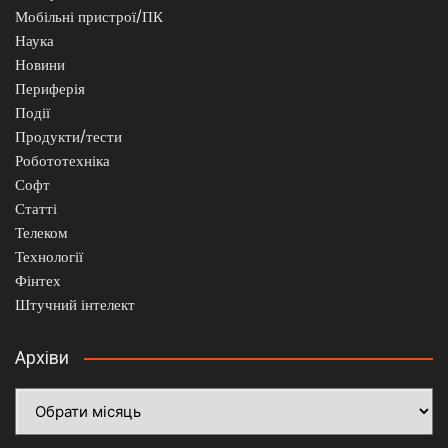
Мобільні пристрої/ПК
Наука
Новини
Периферія
Події
Продукти/тести
Робототехніка
Софт
Статті
Телеком
Технології
Фінтех
Штучний інтелект
Архіви
Архіви