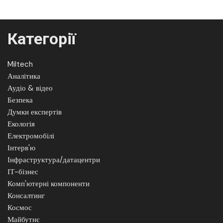
Категорії
Miltech
Аналітика
Аудіо & відео
Безпека
Думки експертів
Екологія
Електромобілі
Інтерв'ю
Інфраструктура/датацентри
ІТ-бізнес
Комп'ютерні компоненти
Консалтинг
Космос
Майбутнє