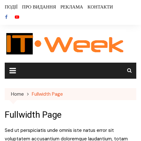
Skip
ПОДІЇ
ПРО ВИДАННЯ
РЕКЛАМА
КОНТАКТИ
to
content
Home
Fullwidth Page
Fullwidth Page
Sed ut perspiciatis unde omnis iste natus error sit
voluptatem accusantium doloremque laudantium, totam