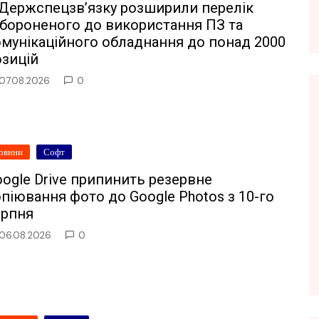
 Держспецзв’язку розширили перелік
абороненого до використання ПЗ та
омунікаційного обладнання до понад 2000
озицій
07.08.2026
0
овини
Софт
ogle Drive припинить резервне
піювання фото до Google Photos з 10-го
ерпня
06.08.2026
0