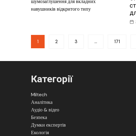
с
д
Пагінація
1
2
3
…
171
записів
Категорії
Miltech
Аналітика
Аудіо & відео
Безпека
Думки експертів
Екологія