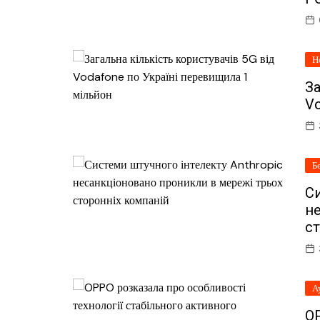
Н
За
Vo
Б
Си
н
ст
А
OP