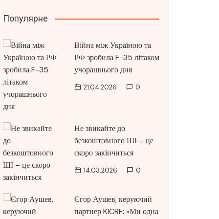
Популярне
Війна між Україною та
РФ зробила F-35 літаком
учорашнього дня
21.04.2026
0
Не звикайте до
безкоштовного ШІ – це
скоро закінчиться
14.03.2026
0
Єгор Аушев, керуючий
партнер KICRF: «Ми одна