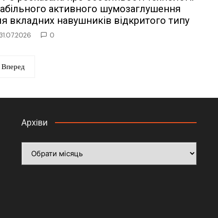
табільного активного шумозаглушення
ля вкладних навушників відкритого типу
31.07.2026
0
Вперед
Архіви
Архіви