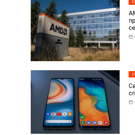
І
AM
пр
се
І
С
сп