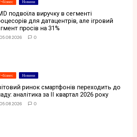
Т-бізнес
Новини
D подвоїла виручку в сегменті
оцесорів для датацентрів, але ігровий
гмент просів на 31%
05.08.2026
0
Т-бізнес
Новини
вітовий ринок смартфонів переходить до
аду: аналітика за II квартал 2026 року
05.08.2026
0