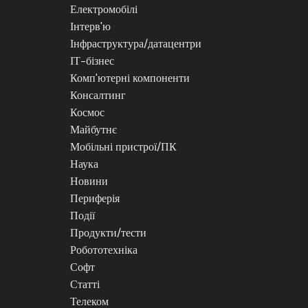
Електромобілі
Інтерв'ю
Інфраструктура/датацентри
ІТ-бізнес
Комп'ютерні компоненти
Консалтинг
Космос
Майбутнє
Мобільні пристрої/ПК
Наука
Новини
Периферія
Події
Продукти/тести
Робототехніка
Софт
Статті
Телеком