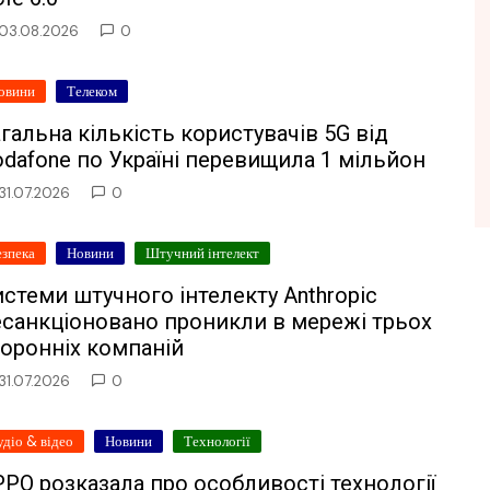
03.08.2026
0
овини
Телеком
гальна кількість користувачів 5G від
dafone по Україні перевищила 1 мільйон
31.07.2026
0
езпека
Новини
Штучний інтелект
стеми штучного інтелекту Anthropic
есанкціоновано проникли в мережі трьох
оронніх компаній
31.07.2026
0
удіо & відео
Новини
Технології
PO розказала про особливості технології