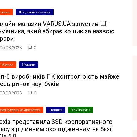
овини
Штучний інтелект
нлайн-магазин VARUS.UA запустив ШІ-
мічника, який збирає кошик за назвою
трави
05.08.2026
0
Т-бізнес
Новини
оп-6 виробників ПК контролюють майже
есь ринок ноутбуків
03.08.2026
0
омп'ютерні компоненти
Новини
Технології
ioxia представила SSD корпоративного
асу з рідинним охолодженням на базі
Ie 6.0