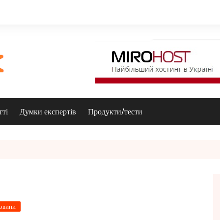
тті
Думки експертів
Продукти/тести
овини