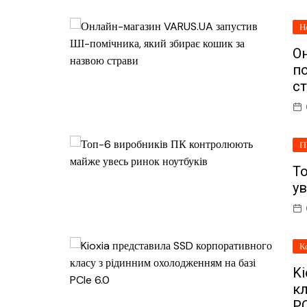
Н
О
по
с
І
Т
ув
К
K
кл
PC