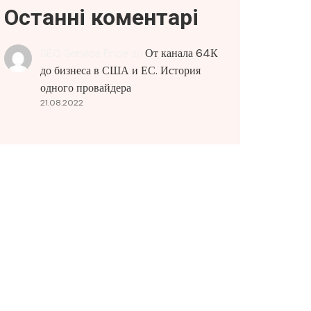
Останні коментарі
SEO Service Price
до
От канала 64К
до бизнеса в США и ЕС. История
одного провайдера
21.08.2022