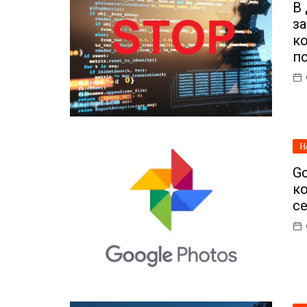
В
ІТ-бізнес
з
Консалтинг
к
п
Майбутнє
Мобільні пристрої/ПК
Наука
Н
Периферія
Go
Софт
ко
с
Телеком
Технології
Фінтех