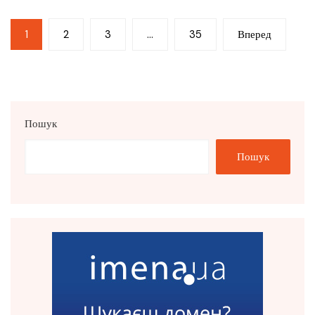
Пагінація
1
2
3
…
35
Вперед
записів
Пошук
Пошук