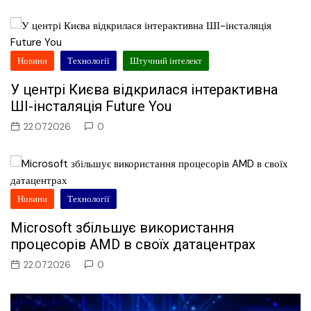
Новини
Технології
Штучний інтелект
У центрі Києва відкрилася інтерактивна
ШІ-інсталяція Future You
22.07.2026
0
Новини
Технології
Microsoft збільшує використання
процесорів AMD в своїх датацентрах
22.07.2026
0