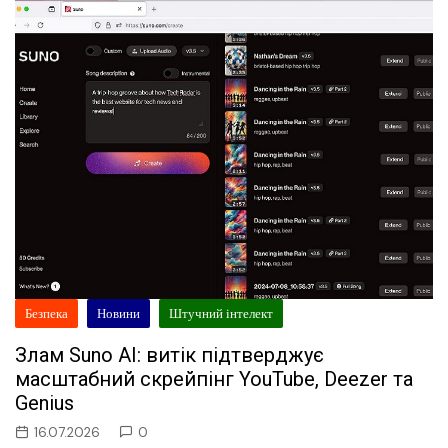
Безпека
Новини
Штучний інтелект
Злам Suno AI: витік підтверджує
масштабний скрейпінг YouTube, Deezer та
Genius
16.07.2026
0