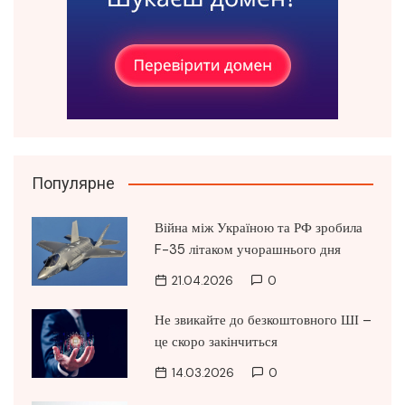
Популярне
Війна між Україною та РФ зробила
F-35 літаком учорашнього дня
21.04.2026
0
Не звикайте до безкоштовного ШІ –
це скоро закінчиться
14.03.2026
0