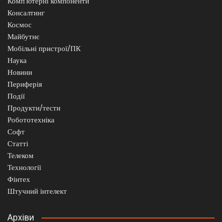
Комп'ютерні компоненти
Консалтинг
Космос
Майбутнє
Мобільні пристрої/ПК
Наука
Новини
Периферія
Події
Продукти/тести
Робототехніка
Софт
Статті
Телеком
Технології
Фінтех
Штучний інтелект
Архіви