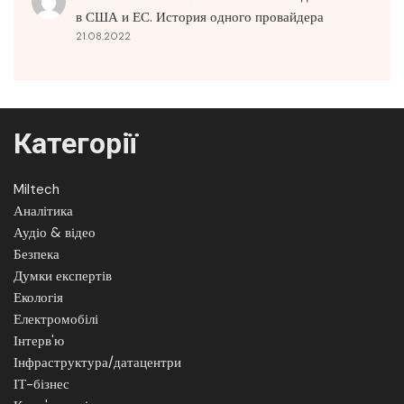
в США и ЕС. История одного провайдера
21.08.2022
Категорії
Miltech
Аналітика
Аудіо & відео
Безпека
Думки експертів
Екологія
Електромобілі
Інтерв'ю
Інфраструктура/датацентри
ІТ-бізнес