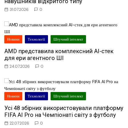
навушників відкритого типу
31.07.2026
0
Новини
Технології
Штучний інтелект
AMD представила комплексний AI-стек
для ери агентного ШІ
24.07.2026
0
Новини
Технології
Штучний інтелект
Усі 48 збірних використовували платформу
FIFA AI Pro на Чемпіонаті світу з футболу
22.07.2026
0