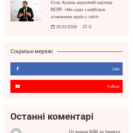
Єгор Аушев, керуючий партнер
KICRF: «Ми одна з найбільш
атакованих країн у світі»
25.02.2026
0
Соціальні мережі
Like
Follow
Останні коментарі
SEO Service Price
до
От канала 64К до бизнеса