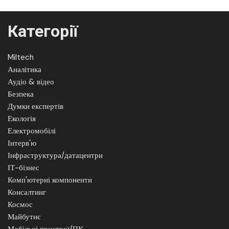
Категорії
Miltech
Аналітика
Аудіо & відео
Безпека
Думки експертів
Екологія
Електромобілі
Інтерв'ю
Інфраструктура/датацентри
ІТ-бізнес
Комп'ютерні компоненти
Консалтинг
Космос
Майбутнє
Мобільні пристрої/ПК