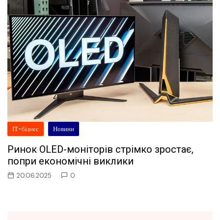
ІТ-бізнес
Новини
Ринок OLED-моніторів стрімко зростає,
попри економічні виклики
20.06.2025
0