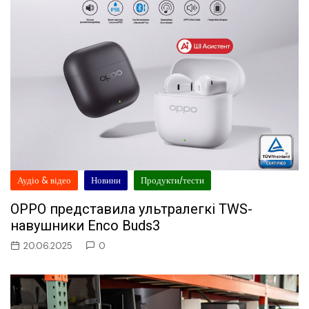
Аудіо & відео
Новини
Продукти/тести
OPPO представила ультралегкі TWS-
навушники Enco Buds3
20.06.2025
0