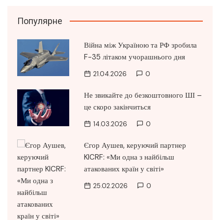
Популярне
Війна між Україною та РФ зробила
F-35 літаком учорашнього дня
21.04.2026
0
Не звикайте до безкоштовного ШІ –
це скоро закінчиться
14.03.2026
0
Єгор Аушев, керуючий партнер
KICRF: «Ми одна з найбільш
атакованих країн у світі»
25.02.2026
0