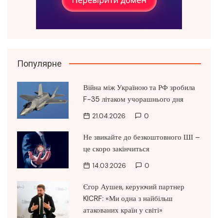
Популярне
Війна між Україною та РФ зробила
F-35 літаком учорашнього дня
21.04.2026
0
Не звикайте до безкоштовного ШІ –
це скоро закінчиться
14.03.2026
0
Єгор Аушев, керуючий партнер
KICRF: «Ми одна з найбільш
атакованих країн у світі»