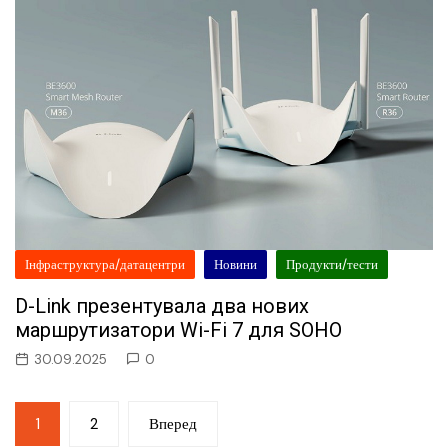
Інфраструктура/датацентри
Новини
Продукти/тести
D-Link презентувала два нових
маршрутизатори Wi-Fi 7 для SOHO
30.09.2025
0
Пагінація
1
2
Вперед