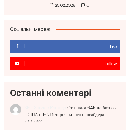
25.02.2026
0
Соціальні мережі
Like
Follow
Останні коментарі
SEO Service Price
до
От канала 64К до бизнеса
в США и ЕС. История одного провайдера
21.08.2022