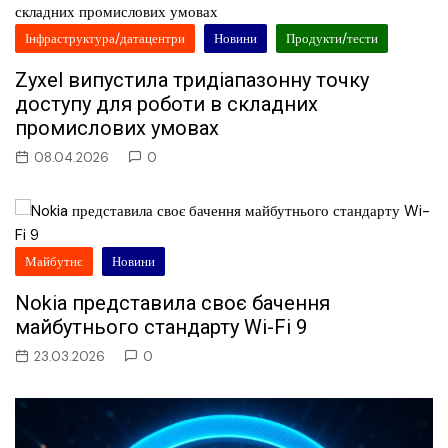
Інфраструктура/датацентри
Новини
Продукти/тести
Zyxel випустила тридіапазонну точку
доступу для роботи в складних
промислових умовах
08.04.2026
0
Майбутнє
Новини
Nokia представила своє бачення
майбутнього стандарту Wi-Fi 9
23.03.2026
0