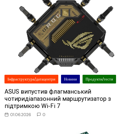
Інфраструктура/датацентри
Новини
Продукти/тести
ASUS випустив флагманський
чотиридіапазонний маршрутизатор з
підтримкою Wi-Fi 7
01.06.2026
0