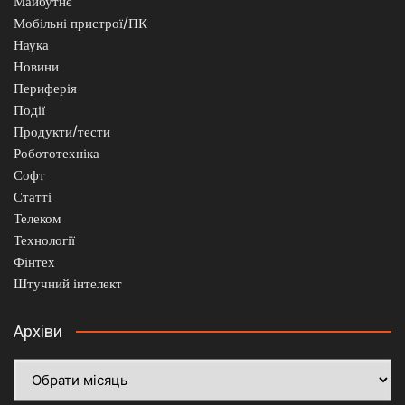
Майбутнє
Мобільні пристрої/ПК
Наука
Новини
Периферія
Події
Продукти/тести
Робототехніка
Софт
Статті
Телеком
Технології
Фінтех
Штучний інтелект
Архіви
Архіви