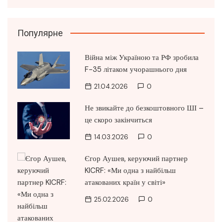
Популярне
Війна між Україною та РФ зробила
F-35 літаком учорашнього дня
21.04.2026
0
Не звикайте до безкоштовного ШІ –
це скоро закінчиться
14.03.2026
0
Єгор Аушев, керуючий партнер
KICRF: «Ми одна з найбільш
атакованих країн у світі»
25.02.2026
0