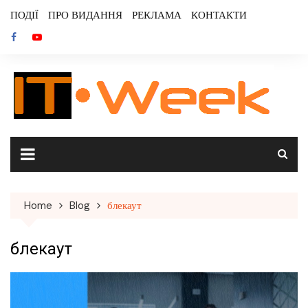
Skip
ПОДІЇ
ПРО ВИДАННЯ
РЕКЛАМА
КОНТАКТИ
to
content
Home
Blog
блекаут
блекаут