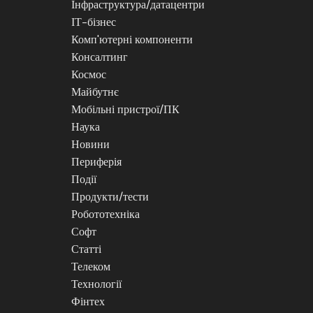
Інфраструктура/датацентри
ІТ-бізнес
Комп'ютерні компоненти
Консалтинг
Космос
Майбутнє
Мобільні пристрої/ПК
Наука
Новини
Периферія
Події
Продукти/тести
Робототехніка
Софт
Статті
Телеком
Технології
Фінтех