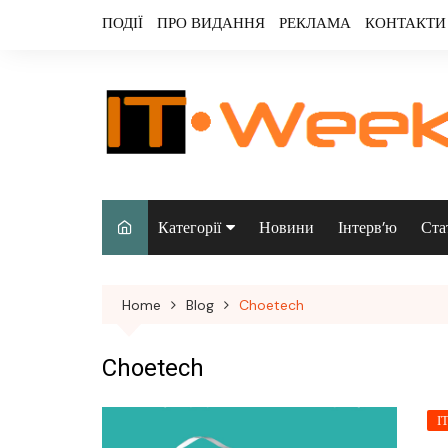
Skip
ПОДІЇ
ПРО ВИДАННЯ
РЕКЛАМА
КОНТАКТИ
to
content
Категорії
Новини
Інтерв’ю
Ста
Аналітика
Home
Blog
Choetech
Аудіо & відео
Безпека
Choetech
Інфраструктура/
І
датацентри