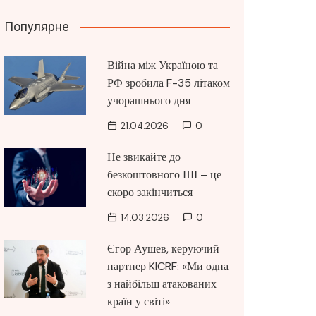
Популярне
Війна між Україною та
РФ зробила F-35 літаком
учорашнього дня
21.04.2026
0
Не звикайте до
безкоштовного ШІ – це
скоро закінчиться
14.03.2026
0
Єгор Аушев, керуючий
партнер KICRF: «Ми одна
з найбільш атакованих
країн у світі»