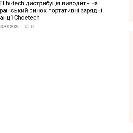
I hi-tech дистрибуція виводить на
раїнський ринок портативні зарядні
анції Choetech
30.01.2023
0