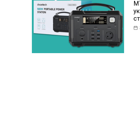
MT
ІТ-бізнес
ук
Консалтинг
ст
Майбутнє
Мобільні пристрої/ПК
Наука
Периферія
Софт
Телеком
Технології
Фінтех