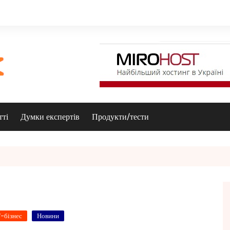
тті
Думки експертів
Продукти/тести
Т-бізнес
Новини