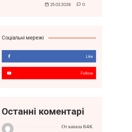
25.02.2026
0
Соціальні мережі
Like
Follow
Останні коментарі
SEO Service Price
до
От канала 64К