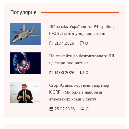
Популярне
Війна між Україною та РФ зробила
F-35 літаком учорашнього дня
21.04.2026
0
Не звикайте до безкоштовного ШІ –
це скоро закінчиться
14.03.2026
0
Єгор Аушев, керуючий партнер
KICRF: «Ми одна з найбільш
атакованих країн у світі»
25.02.2026
0