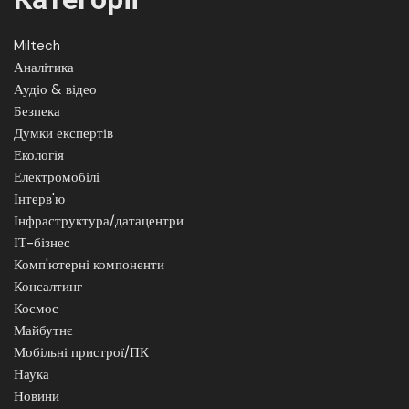
Miltech
Аналітика
Аудіо & відео
Безпека
Думки експертів
Екологія
Електромобілі
Інтерв'ю
Інфраструктура/датацентри
ІТ-бізнес
Комп'ютерні компоненти
Консалтинг
Космос
Майбутнє
Мобільні пристрої/ПК
Наука
Новини