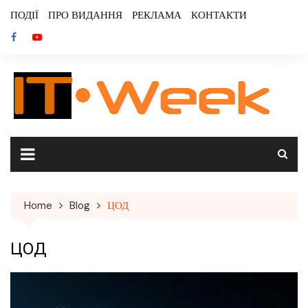
Skip
ПОДІЇ
ПРО ВИДАННЯ
РЕКЛАМА
КОНТАКТИ
to
content
Home
Blog
ЦОД
ЦОД