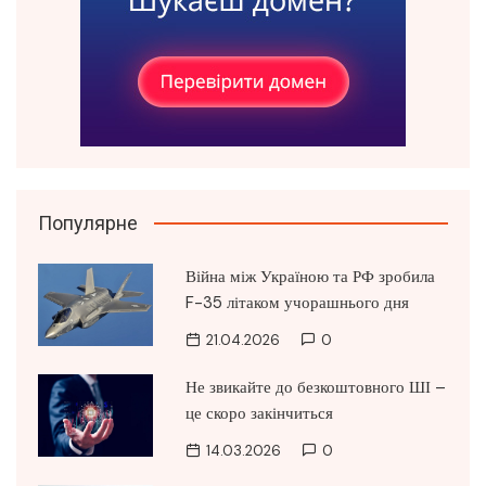
Популярне
Війна між Україною та РФ зробила
F-35 літаком учорашнього дня
21.04.2026
0
Не звикайте до безкоштовного ШІ –
це скоро закінчиться
14.03.2026
0