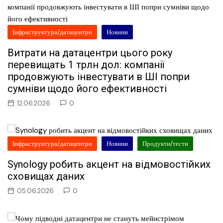
Інфраструктура/датацентри
Новини
Витрати на датацентри цього року
перевищать 1 трлн дол: компанії
продовжують інвестувати в ШІ попри
сумніви щодо його ефективності
12.06.2026
0
Інфраструктура/датацентри
Новини
Продукти/тести
Synology робить акцент на відмовостійких
сховищах даних
05.06.2026
0