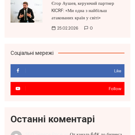
Єгор Аушев, керуючий партнер
KICRF: «Ми одна з найбільш
атакованих країн у світі»
25.02.2026
0
Соціальні мережі
Like
Follow
Останні коментарі
SEO Service Price
до
От канала 64К до бизнеса