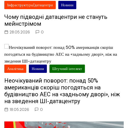
Інфраструктура/датацентри
Новини
Чому підводні датацентри не стануть
мейнстрімом
28.05.2026
0
Аналітика
Новини
Штучний інтелект
Неочікуваний поворот: понад 50%
американців скоріш погодяться на
будівництво АЕС на «задньому дворі», ніж
на зведення ШІ-датацентру
18.05.2026
0