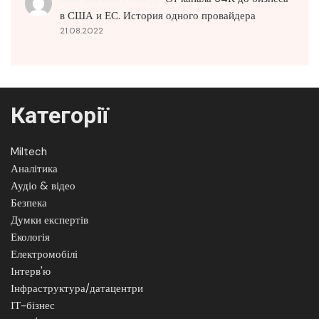
в США и ЕС. История одного провайдера
21.08.2022
Категорії
Miltech
Аналітика
Аудіо & відео
Безпека
Думки експертів
Екологія
Електромобілі
Інтерв'ю
Інфраструктура/датацентри
ІТ-бізнес