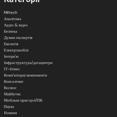
Miltech
Аналітика
Аудіо & відео
Безпека
Думки експертів
Екологія
Електромобілі
Інтерв'ю
Інфраструктура/датацентри
ІТ-бізнес
Комп'ютерні компоненти
Консалтинг
Космос
Майбутнє
Мобільні пристрої/ПК
Наука
Новини