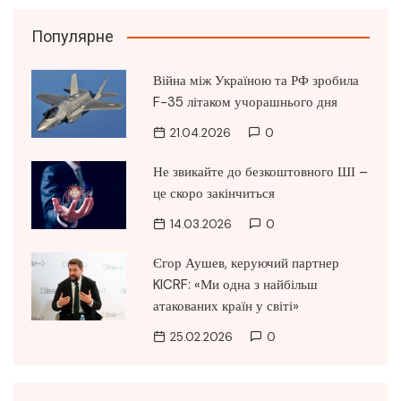
Популярне
Війна між Україною та РФ зробила
F-35 літаком учорашнього дня
21.04.2026
0
Не звикайте до безкоштовного ШІ –
це скоро закінчиться
14.03.2026
0
Єгор Аушев, керуючий партнер
KICRF: «Ми одна з найбільш
атакованих країн у світі»
25.02.2026
0