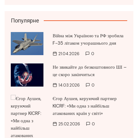
Популярне
Війна між Україною та РФ зробила
F-35 літаком учорашнього дня
21.04.2026
0
Не звикайте до безкоштовного ШІ –
це скоро закінчиться
14.03.2026
0
Єгор Аушев, керуючий партнер
KICRF: «Ми одна з найбільш
атакованих країн у світі»
25.02.2026
0