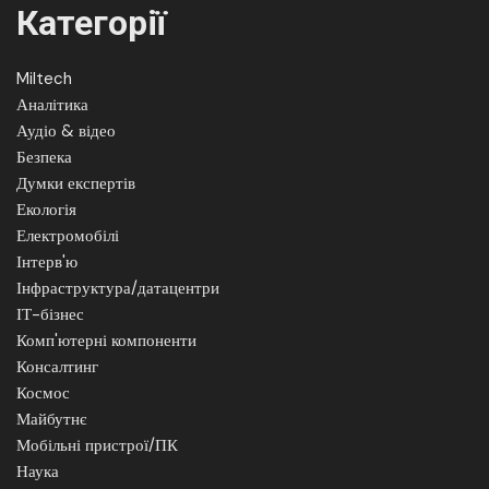
Категорії
Miltech
Аналітика
Аудіо & відео
Безпека
Думки експертів
Екологія
Електромобілі
Інтерв'ю
Інфраструктура/датацентри
ІТ-бізнес
Комп'ютерні компоненти
Консалтинг
Космос
Майбутнє
Мобільні пристрої/ПК
Наука