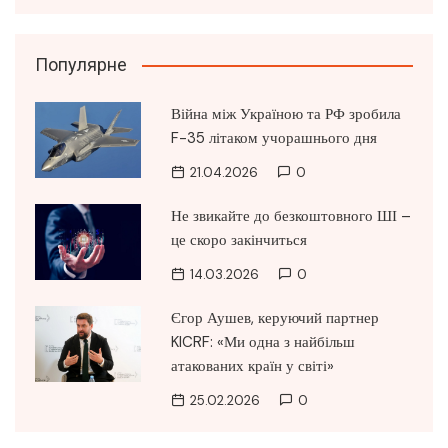
Популярне
Війна між Україною та РФ зробила
F-35 літаком учорашнього дня
21.04.2026
0
Не звикайте до безкоштовного ШІ –
це скоро закінчиться
14.03.2026
0
Єгор Аушев, керуючий партнер
KICRF: «Ми одна з найбільш
атакованих країн у світі»
25.02.2026
0