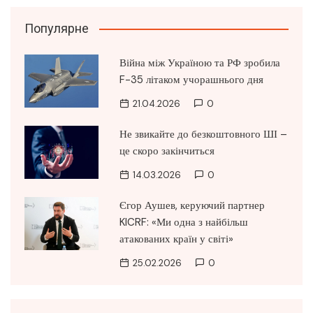
Популярне
Війна між Україною та РФ зробила
F-35 літаком учорашнього дня
21.04.2026
0
Не звикайте до безкоштовного ШІ –
це скоро закінчиться
14.03.2026
0
Єгор Аушев, керуючий партнер
KICRF: «Ми одна з найбільш
атакованих країн у світі»
25.02.2026
0