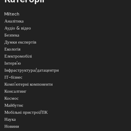
Miltech
Аналітика
Аудіо & відео
Безпека
Думки експертів
Екологія
Електромобілі
Інтерв'ю
Інфраструктура/датацентри
ІТ-бізнес
Комп'ютерні компоненти
Консалтинг
Космос
Майбутнє
Мобільні пристрої/ПК
Наука
Новини