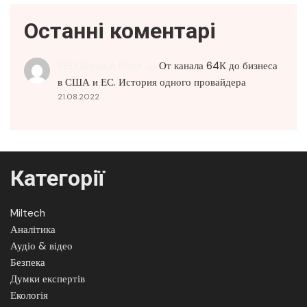
Останні коментарі
SEO Service Price
до
От канала 64К до бизнеса
в США и ЕС. История одного провайдера
21.08.2022
Категорії
Miltech
Аналітика
Аудіо & відео
Безпека
Думки експертів
Екологія