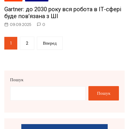
Gartner: до 2030 року вся робота в ІТ-сфері
буде пов’язана з ШІ
09.09.2025
0
Пагінація
1
2
Вперед
записів
Пошук
Пошук