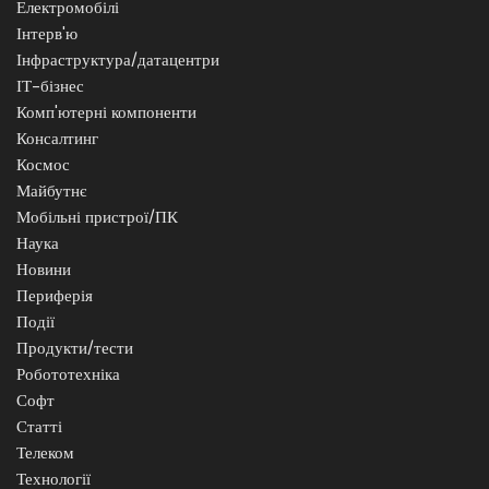
Електромобілі
Інтерв'ю
Інфраструктура/датацентри
ІТ-бізнес
Комп'ютерні компоненти
Консалтинг
Космос
Майбутнє
Мобільні пристрої/ПК
Наука
Новини
Периферія
Події
Продукти/тести
Робототехніка
Софт
Статті
Телеком
Технології