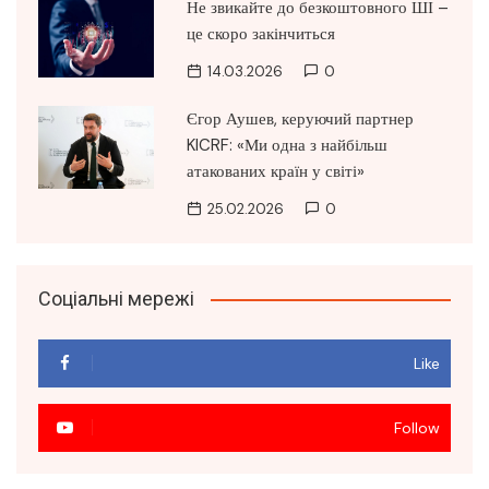
Не звикайте до безкоштовного ШІ –
це скоро закінчиться
14.03.2026
0
Єгор Аушев, керуючий партнер
KICRF: «Ми одна з найбільш
атакованих країн у світі»
25.02.2026
0
Соціальні мережі
Like
Follow