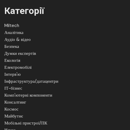
Категорії
Miltech
Аналітика
Аудіо & відео
Безпека
Думки експертів
Екологія
Електромобілі
Інтерв'ю
Інфраструктура/датацентри
ІТ-бізнес
Комп'ютерні компоненти
Консалтинг
Космос
Майбутнє
Мобільні пристрої/ПК