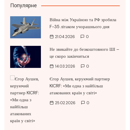
Популярне
Війна між Україною та РФ зробила
F-35 літаком учорашнього дня
21.04.2026
0
Не звикайте до безкоштовного ШІ –
це скоро закінчиться
14.03.2026
0
Єгор Аушев, керуючий партнер
KICRF: «Ми одна з найбільш
атакованих країн у світі»
25.02.2026
0