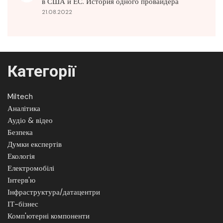
в США и ЕС. История одного провайдера
21.08.2022
Категорії
Miltech
Аналітика
Аудіо & відео
Безпека
Думки експертів
Екологія
Електромобілі
Інтерв'ю
Інфраструктура/датацентри
ІТ-бізнес
Комп'ютерні компоненти