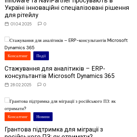
Innoware та NaviPartner просувають в
Україні інноваційні спеціалізовані рішення
для рітейлу
01.04.2025
0
Консалтинг
Події
Стажування для аналітиків – ERP-
консультантів Microsoft Dynamics 365
28.02.2025
0
Консалтинг
Новини
Грантова підтримка для міграції з
російського ПЗ: як отримати?