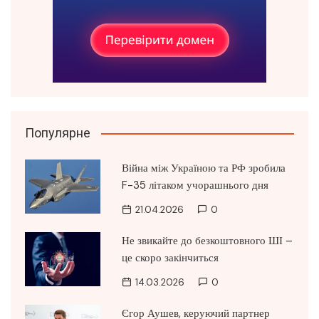
Популярне
Війна між Україною та РФ зробила
F-35 літаком учорашнього дня
21.04.2026
0
Не звикайте до безкоштовного ШІ –
це скоро закінчиться
14.03.2026
0
Єгор Аушев, керуючий партнер