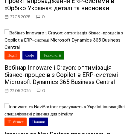
Проект впровадження ERP-системи в
«Орбіко Україна»: деталі та висновки
27.08.2025
0
Події
Софт
Технології
Вебінар Innoware і Crayon: оптимізація
бізнес-процесів з Copilot в ERP-системі
Microsoft Dynamics 365 Business Central
22.05.2025
0
ІТ-бізнес
Новини