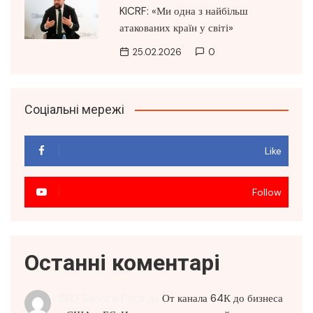
KICRF: «Ми одна з найбільш
атакованих країн у світі»
25.02.2026
0
Соціальні мережі
Like
Follow
Останні коментарі
SEO Service Price
до
От канала 64К до бизнеса