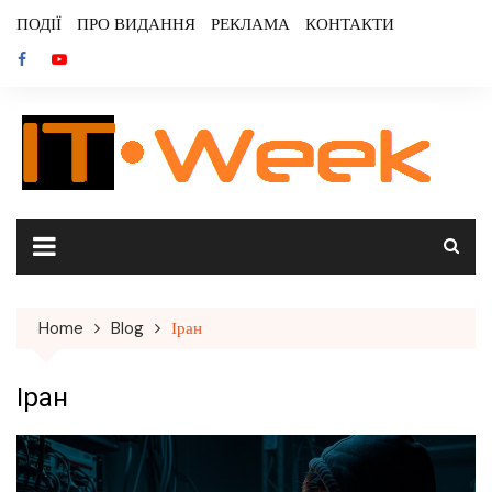
Skip
ПОДІЇ
ПРО ВИДАННЯ
РЕКЛАМА
КОНТАКТИ
to
content
Home
Blog
Іран
Іран