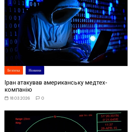
Безпека
Новини
Іран атакував американську медтех-
компанію
18.03.2026
0