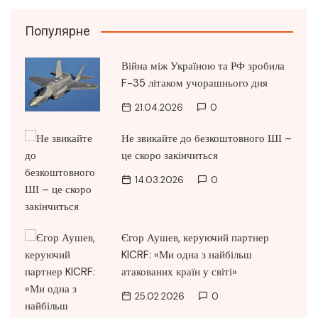
Популярне
Війна між Україною та РФ зробила
F-35 літаком учорашнього дня
21.04.2026
0
Не звикайте до безкоштовного ШІ –
це скоро закінчиться
14.03.2026
0
Єгор Аушев, керуючий партнер
KICRF: «Ми одна з найбільш
атакованих країн у світі»
25.02.2026
0