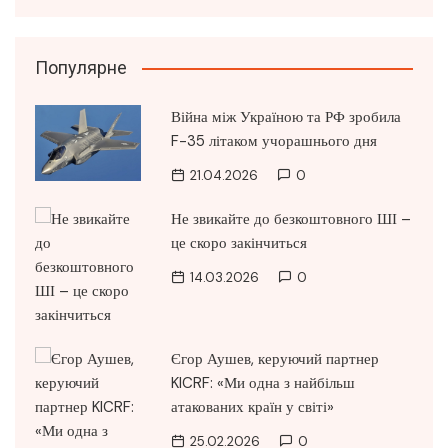
Популярне
Війна між Україною та РФ зробила
F-35 літаком учорашнього дня
21.04.2026
0
Не звикайте до безкоштовного ШІ –
це скоро закінчиться
14.03.2026
0
Єгор Аушев, керуючий партнер
KICRF: «Ми одна з найбільш
атакованих країн у світі»
25.02.2026
0