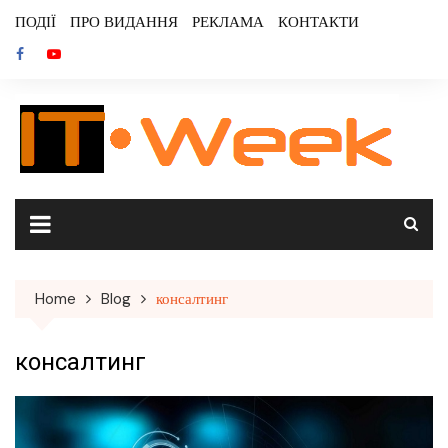
Skip
ПОДІЇ
ПРО ВИДАННЯ
РЕКЛАМА
КОНТАКТИ
to
content
Home
Blog
консалтинг
консалтинг