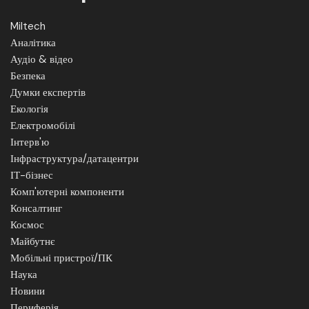
Miltech
Аналітика
Аудіо & відео
Безпека
Думки експертів
Екологія
Електромобілі
Інтерв'ю
Інфраструктура/датацентри
ІТ-бізнес
Комп'ютерні компоненти
Консалтинг
Космос
Майбутнє
Мобільні пристрої/ПК
Наука
Новини
Периферія