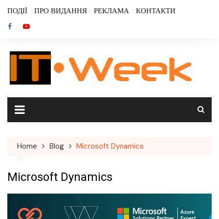
Skip
ПОДІЇ
ПРО ВИДАННЯ
РЕКЛАМА
КОНТАКТИ
to
content
Home
Blog
Microsoft Dynamics
Microsoft Dynamics