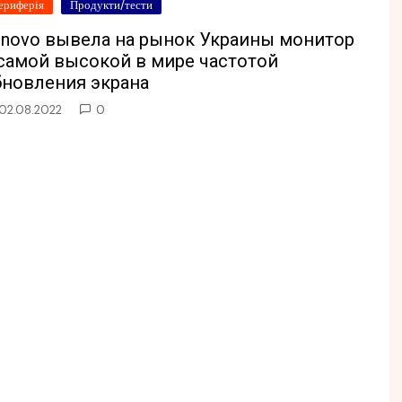
ериферія
Продукти/тести
enovo вывела на рынок Украины монитор
 самой высокой в мире частотой
бновления экрана
02.08.2022
0