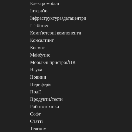
Електромобілі
Інтерв'ю
Інфраструктура/датацентри
ІТ-бізнес
Комп'ютерні компоненти
Консалтинг
Космос
Майбутнє
Мобільні пристрої/ПК
Наука
Новини
Периферія
Події
Продукти/тести
Робототехніка
Софт
Статті
Телеком