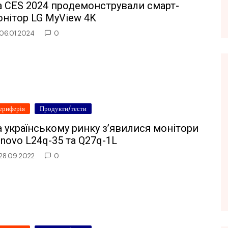
а CES 2024 продемонстрували смарт-
нітор LG MyView 4K
06.01.2024
0
ериферія
Продукти/тести
 українському ринку з’явилися монітори
novo L24q-35 та Q27q-1L
28.09.2022
0