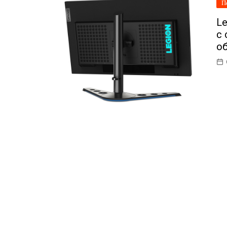
П
L
с
о