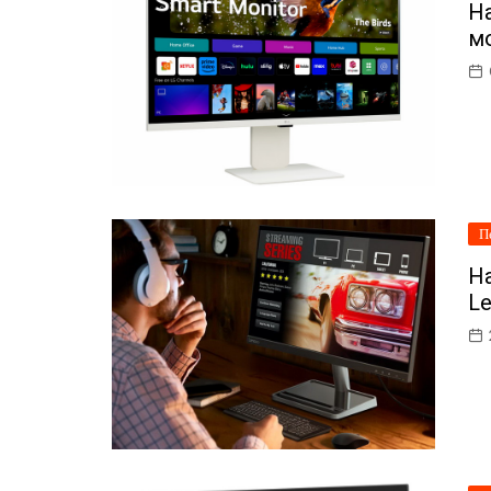
Н
ІТ-бізнес
мо
Консалтинг
Майбутнє
Мобільні пристрої/ПК
Наука
П
Периферія
На
Софт
Le
Телеком
Технології
Фінтех