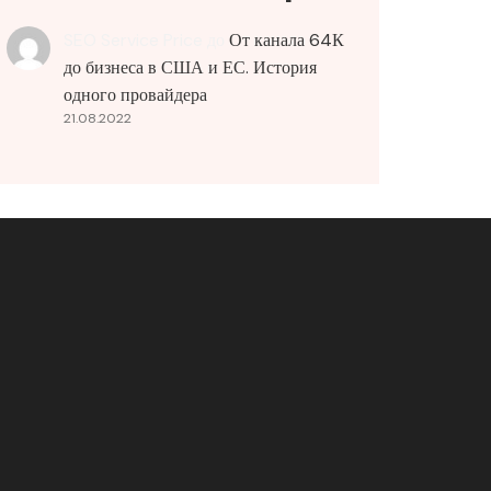
SEO Service Price
до
От канала 64К
до бизнеса в США и ЕС. История
одного провайдера
21.08.2022