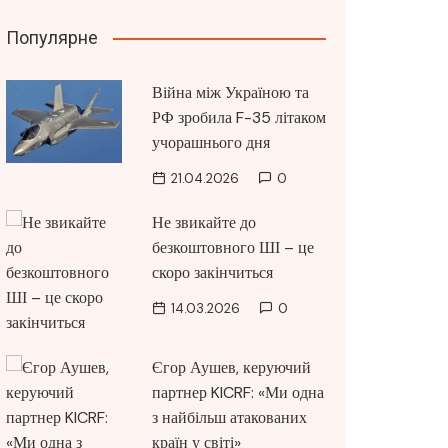
Популярне
Війна між Україною та
РФ зробила F-35 літаком
учорашнього дня
21.04.2026
0
Не звикайте до
безкоштовного ШІ – це
скоро закінчиться
14.03.2026
0
Єгор Аушев, керуючий
партнер KICRF: «Ми одна
з найбільш атакованих
країн у світі»