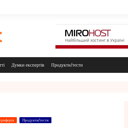
тті
Думки експертів
Продукти/тести
ериферія
Продукти/тести