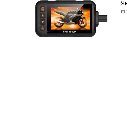
Я
ІТ-бізнес
Консалтинг
Майбутнє
Мобільні пристрої/ПК
Наука
Периферія
Софт
Телеком
Технології
Фінтех