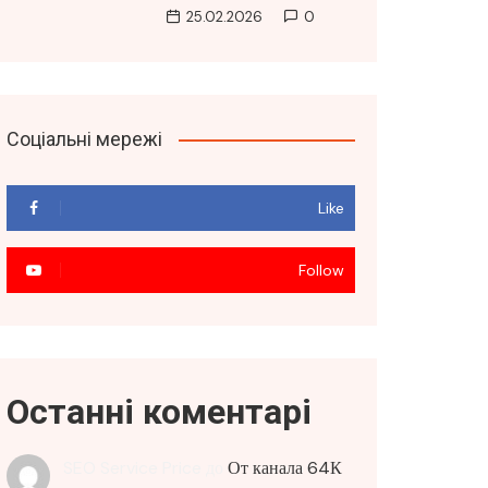
25.02.2026
0
Соціальні мережі
Like
Follow
Останні коментарі
SEO Service Price
до
От канала 64К