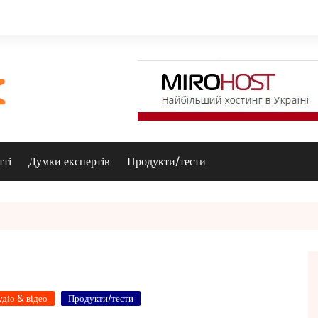
тті
Думки експертів
Продукти/тести
удіо & відео
Продукти/тести