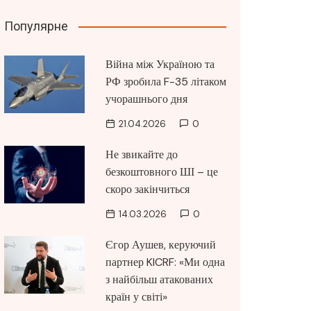
Популярне
Війна між Україною та
РФ зробила F-35 літаком
учорашнього дня
21.04.2026
0
Не звикайте до
безкоштовного ШІ – це
скоро закінчиться
14.03.2026
0
Єгор Аушев, керуючий
партнер KICRF: «Ми одна
з найбільш атакованих
країн у світі»