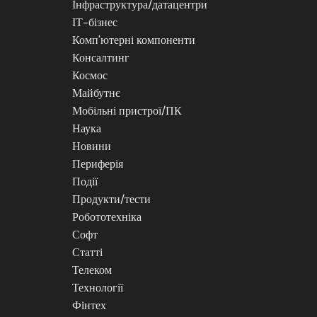
Інфраструктура/датацентри
ІТ-бізнес
Комп'ютерні компоненти
Консалтинг
Космос
Майбутнє
Мобільні пристрої/ПК
Наука
Новини
Периферія
Події
Продукти/тести
Робототехніка
Софт
Статті
Телеком
Технології
Фінтех