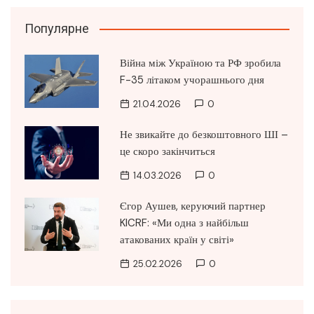
Популярне
Війна між Україною та РФ зробила
F-35 літаком учорашнього дня
21.04.2026
0
Не звикайте до безкоштовного ШІ –
це скоро закінчиться
14.03.2026
0
Єгор Аушев, керуючий партнер
KICRF: «Ми одна з найбільш
атакованих країн у світі»
25.02.2026
0