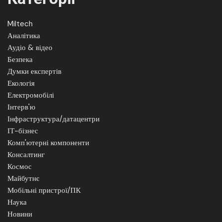
Miltech
Аналітика
Аудіо & відео
Безпека
Думки експертів
Екологія
Електромобілі
Інтерв'ю
Інфраструктура/датацентри
ІТ-бізнес
Комп'ютерні компоненти
Консалтинг
Космос
Майбутнє
Мобільні пристрої/ПК
Наука
Новини