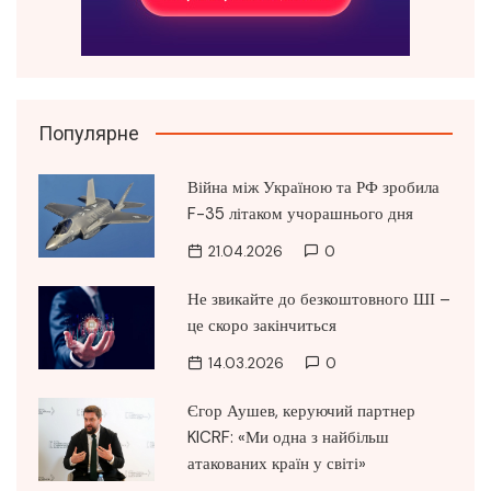
Популярне
Війна між Україною та РФ зробила
F-35 літаком учорашнього дня
21.04.2026
0
Не звикайте до безкоштовного ШІ –
це скоро закінчиться
14.03.2026
0
Єгор Аушев, керуючий партнер
KICRF: «Ми одна з найбільш
атакованих країн у світі»