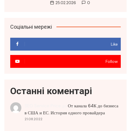
25.02.2026
0
Соціальні мережі
Like
Follow
Останні коментарі
SEO Service Price
до
От канала 64К до бизнеса
в США и ЕС. История одного провайдера
21.08.2022