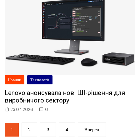
Новини
Технології
Lenovo анонсувала нові ШI-рішення для
виробничого сектору
23.04.2026
0
Пагінація
1
2
3
4
Вперед