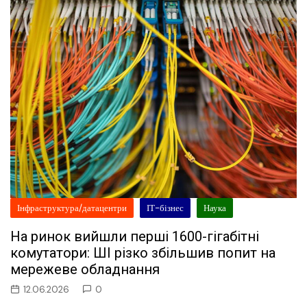
Інфраструктура/датацентри
ІТ-бізнес
Наука
На ринок вийшли перші 1600-гігабітні
комутатори: ШІ різко збільшив попит на
мережеве обладнання
12.06.2026
0