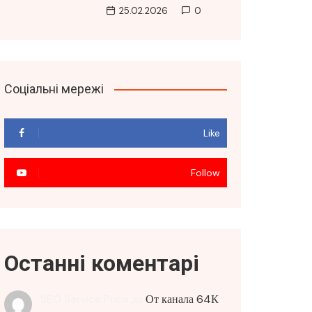
25.02.2026
0
Соціальні мережі
Like
Follow
Останні коментарі
SEO Service Price
до
От канала 64К