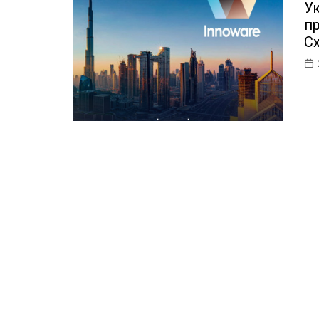
Ук
ІТ-бізнес
п
Консалтинг
Сх
Майбутнє
Мобільні пристрої/ПК
Наука
Периферія
Софт
Телеком
Технології
Фінтех