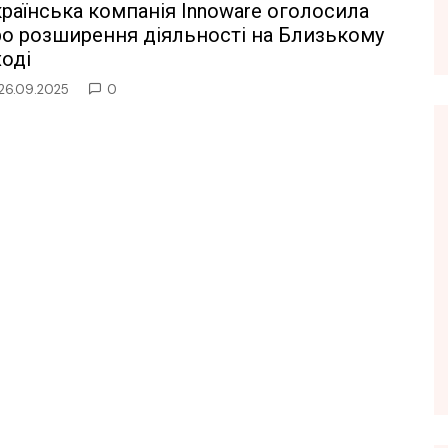
раїнська компанія Innoware оголосила
ро розширення діяльності на Близькому
оді
26.09.2025
0