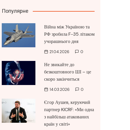
Популярне
Війна між Україною та
РФ зробила F-35 літаком
учорашнього дня
21.04.2026
0
Не звикайте до
безкоштовного ШІ – це
скоро закінчиться
14.03.2026
0
Єгор Аушев, керуючий
партнер KICRF: «Ми одна
з найбільш атакованих
країн у світі»