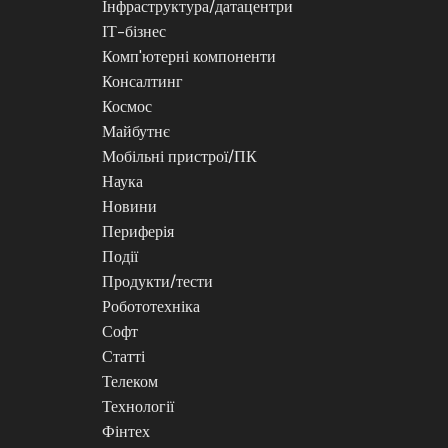
Інфраструктура/датацентри
ІТ-бізнес
Комп'ютерні компоненти
Консалтинг
Космос
Майбутнє
Мобільні пристрої/ПК
Наука
Новини
Периферія
Події
Продукти/тести
Робототехніка
Софт
Статті
Телеком
Технології
Фінтех