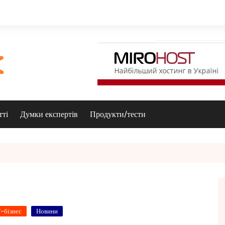
тті
Думки експертів
Продукти/тести
Т-бізнес
Новини