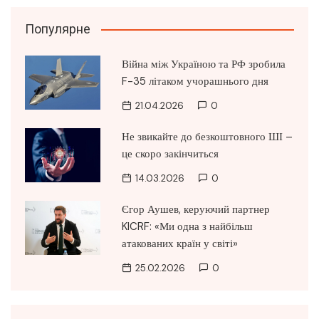
Популярне
Війна між Україною та РФ зробила
F-35 літаком учорашнього дня
21.04.2026
0
Не звикайте до безкоштовного ШІ –
це скоро закінчиться
14.03.2026
0
Єгор Аушев, керуючий партнер
KICRF: «Ми одна з найбільш
атакованих країн у світі»
25.02.2026
0