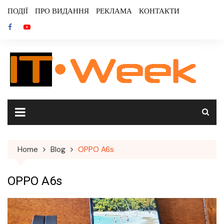
Skip
ПОДІЇ
ПРО ВИДАННЯ
РЕКЛАМА
КОНТАКТИ
to
content
Home
Blog
OPPO A6s
OPPO A6s