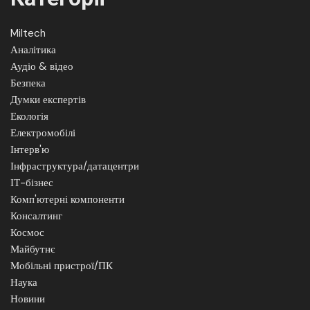
Miltech
Аналітика
Аудіо & відео
Безпека
Думки експертів
Екологія
Електромобілі
Інтерв'ю
Інфраструктура/датацентри
ІТ-бізнес
Комп'ютерні компоненти
Консалтинг
Космос
Майбутнє
Мобільні пристрої/ПК
Наука
Новини