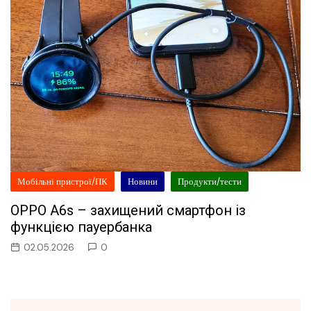
Мобільні пристрої/ПК
Новини
Продукти/тести
OPPO A6s – захищений смартфон із
функцією пауербанка
02.05.2026
0