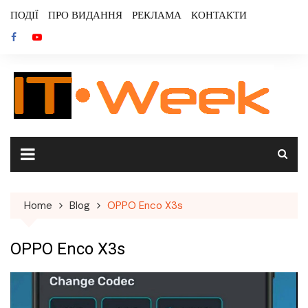
Skip
ПОДІЇ
ПРО ВИДАННЯ
РЕКЛАМА
КОНТАКТИ
to
content
Home
Blog
OPPO Enco X3s
OPPO Enco X3s