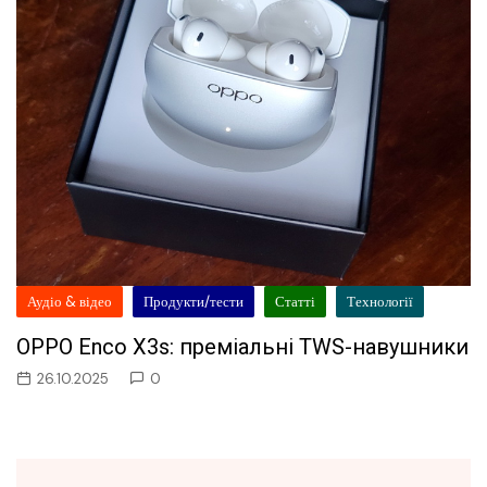
Аудіо & відео
Продукти/тести
Статті
Технології
OPPO Enco X3s: преміальні TWS-навушники
26.10.2025
0