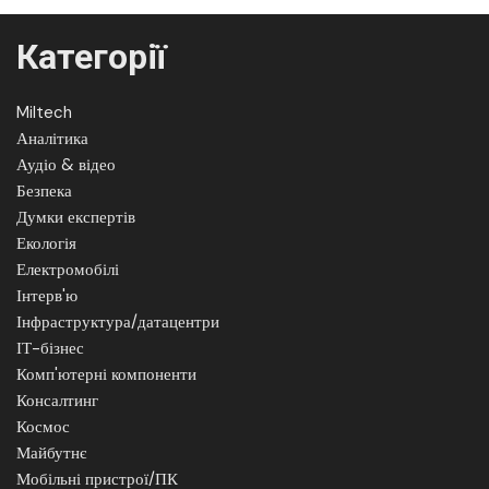
Категорії
Miltech
Аналітика
Аудіо & відео
Безпека
Думки експертів
Екологія
Електромобілі
Інтерв'ю
Інфраструктура/датацентри
ІТ-бізнес
Комп'ютерні компоненти
Консалтинг
Космос
Майбутнє
Мобільні пристрої/ПК