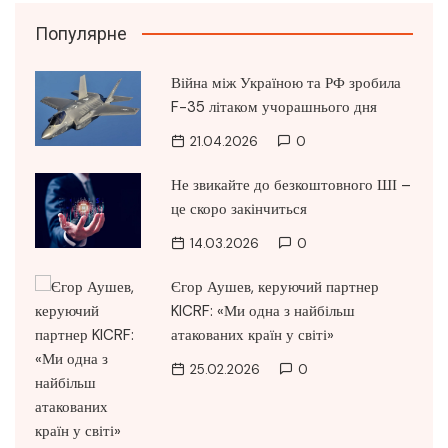
Популярне
Війна між Україною та РФ зробила
F-35 літаком учорашнього дня
21.04.2026
0
Не звикайте до безкоштовного ШІ –
це скоро закінчиться
14.03.2026
0
Єгор Аушев, керуючий партнер
KICRF: «Ми одна з найбільш
атакованих країн у світі»
25.02.2026
0