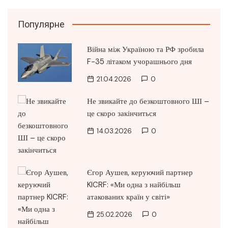
Популярне
Війна між Україною та РФ зробила
F-35 літаком учорашнього дня
21.04.2026
0
Не звикайте до безкоштовного ШІ –
це скоро закінчиться
14.03.2026
0
Єгор Аушев, керуючий партнер
KICRF: «Ми одна з найбільш
атакованих країн у світі»
25.02.2026
0