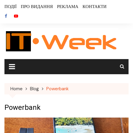
Skip
ПОДІЇ
ПРО ВИДАННЯ
РЕКЛАМА
КОНТАКТИ
to
content
Home
Blog
Powerbank
Powerbank