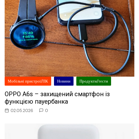
Мобільні пристрої/ПК
Новини
Продукти/тести
OPPO A6s – захищений смартфон із
функцією пауербанка
02.05.2026
0