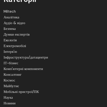
Miltech
Аналітика
Аудіо & відео
Безпека
Думки експертів
Екологія
Електромобілі
Інтерв'ю
Інфраструктура/датацентри
ІТ-бізнес
Комп'ютерні компоненти
Консалтинг
Космос
Майбутнє
Мобільні пристрої/ПК
Наука
Новини