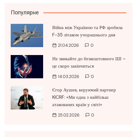
Популярне
Війна між Україною та РФ зробила
F-35 літаком учорашнього дня
21.04.2026
0
Не звикайте до безкоштовного ШІ –
це скоро закінчиться
14.03.2026
0
Єгор Аушев, керуючий партнер
KICRF: «Ми одна з найбільш
атакованих країн у світі»
25.02.2026
0