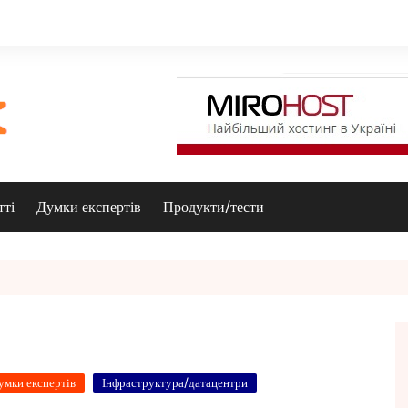
тті
Думки експертів
Продукти/тести
умки експертів
Інфраструктура/датацентри