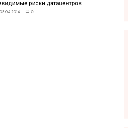
евидимые риски датацентров
08.04.2014
0