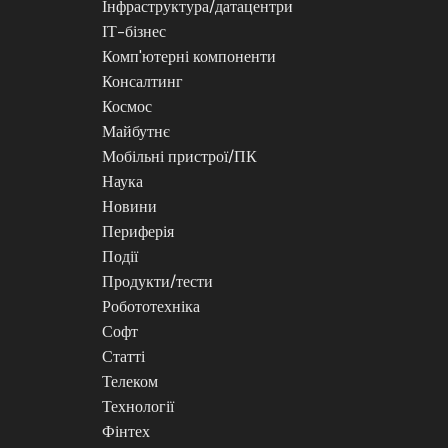
Інфраструктура/датацентри
ІТ-бізнес
Комп'ютерні компоненти
Консалтинг
Космос
Майбутнє
Мобільні пристрої/ПК
Наука
Новини
Периферія
Події
Продукти/тести
Робототехніка
Софт
Статті
Телеком
Технології
Фінтех