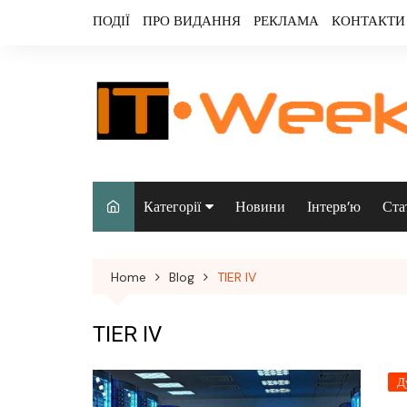
Skip
ПОДІЇ
ПРО ВИДАННЯ
РЕКЛАМА
КОНТАКТИ
to
content
Категорії
Новини
Інтерв’ю
Ста
Аналітика
Home
Blog
TIER IV
Аудіо & відео
Безпека
TIER IV
Інфраструктура/
Д
датацентри