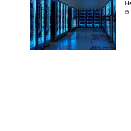
Н
ІТ-бізнес
Консалтинг
Майбутнє
Мобільні пристрої/ПК
Наука
Периферія
Софт
Телеком
Технології
Фінтех