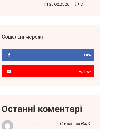
25.02.2026
0
Соціальні мережі
Like
Follow
Останні коментарі
SEO Service Price
до
От канала 64К