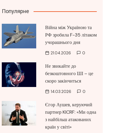
Популярне
Війна між Україною та
РФ зробила F-35 літаком
учорашнього дня
21.04.2026
0
Не звикайте до
безкоштовного ШІ – це
скоро закінчиться
14.03.2026
0
Єгор Аушев, керуючий
партнер KICRF: «Ми одна
з найбільш атакованих
країн у світі»