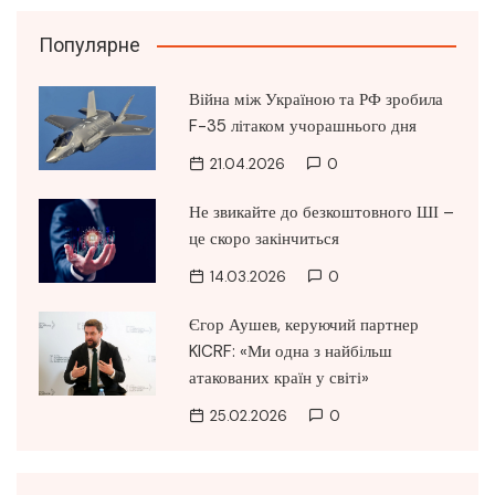
Популярне
Війна між Україною та РФ зробила
F-35 літаком учорашнього дня
21.04.2026
0
Не звикайте до безкоштовного ШІ –
це скоро закінчиться
14.03.2026
0
Єгор Аушев, керуючий партнер
KICRF: «Ми одна з найбільш
атакованих країн у світі»
25.02.2026
0