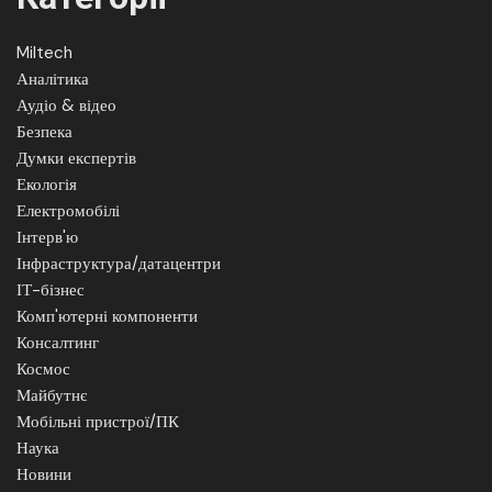
Miltech
Аналітика
Аудіо & відео
Безпека
Думки експертів
Екологія
Електромобілі
Інтерв'ю
Інфраструктура/датацентри
ІТ-бізнес
Комп'ютерні компоненти
Консалтинг
Космос
Майбутнє
Мобільні пристрої/ПК
Наука
Новини