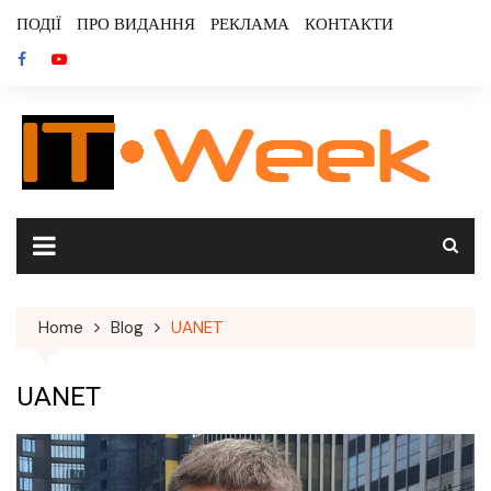
Skip
ПОДІЇ
ПРО ВИДАННЯ
РЕКЛАМА
КОНТАКТИ
to
content
Home
Blog
UANET
UANET