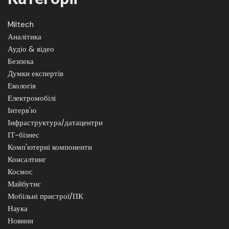
Miltech
Аналітика
Аудіо & відео
Безпека
Думки експертів
Екологія
Електромобілі
Інтерв'ю
Інфраструктура/датацентри
ІТ-бізнес
Комп'ютерні компоненти
Консалтинг
Космос
Майбутнє
Мобільні пристрої/ПК
Наука
Новини