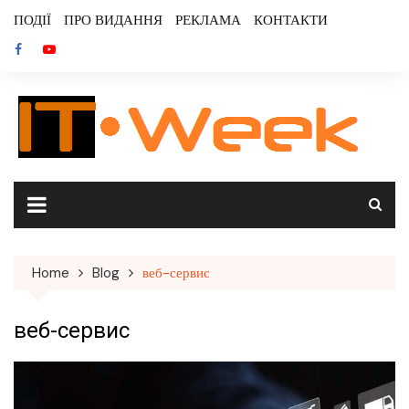
Skip
ПОДІЇ
ПРО ВИДАННЯ
РЕКЛАМА
КОНТАКТИ
to
content
Home
Blog
веб-сервис
веб-сервис