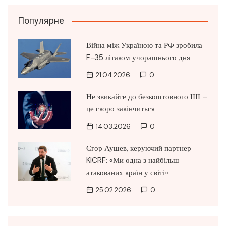
Популярне
Війна між Україною та РФ зробила
F-35 літаком учорашнього дня
21.04.2026
0
Не звикайте до безкоштовного ШІ –
це скоро закінчиться
14.03.2026
0
Єгор Аушев, керуючий партнер
KICRF: «Ми одна з найбільш
атакованих країн у світі»
25.02.2026
0