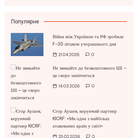
Популярне
Війна між Україною та РФ зробила
F-35 літаком учорашнього дня
21.04.2026
0
Не звикайте до безкоштовного ШІ –
це скоро закінчиться
14.03.2026
0
Єгор Аушев, керуючий партнер
KICRF: «Ми одна з найбільш
атакованих країн у світі»
25.02.2026
0