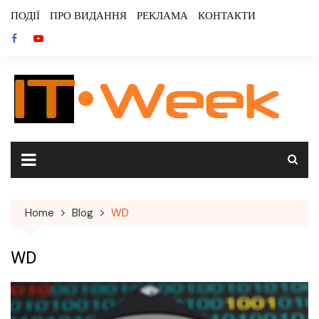
Skip
ПОДІЇ
ПРО ВИДАННЯ
РЕКЛАМА
КОНТАКТИ
to
content
Home
Blog
WD
WD