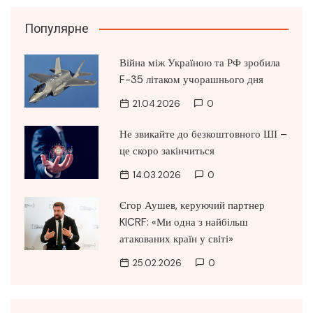
Популярне
Війна між Україною та РФ зробила
F-35 літаком учорашнього дня
21.04.2026
0
Не звикайте до безкоштовного ШІ –
це скоро закінчиться
14.03.2026
0
Єгор Аушев, керуючий партнер
KICRF: «Ми одна з найбільш
атакованих країн у світі»
25.02.2026
0