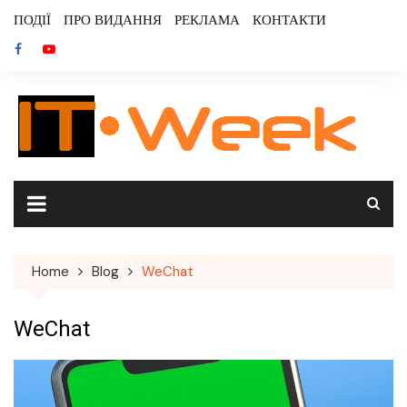
Skip
ПОДІЇ
ПРО ВИДАННЯ
РЕКЛАМА
КОНТАКТИ
to
content
Home
Blog
WeChat
WeChat