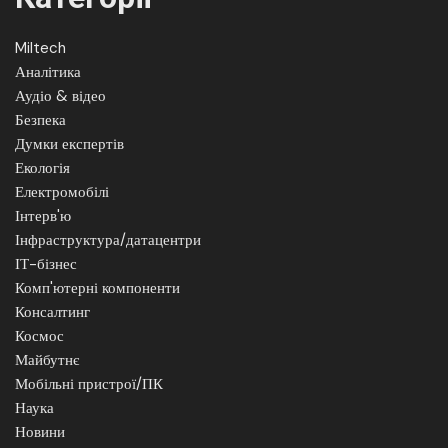
Miltech
Аналітика
Аудіо & відео
Безпека
Думки експертів
Екологія
Електромобілі
Інтерв'ю
Інфраструктура/датацентри
ІТ-бізнес
Комп'ютерні компоненти
Консалтинг
Космос
Майбутнє
Мобільні пристрої/ПК
Наука
Новини