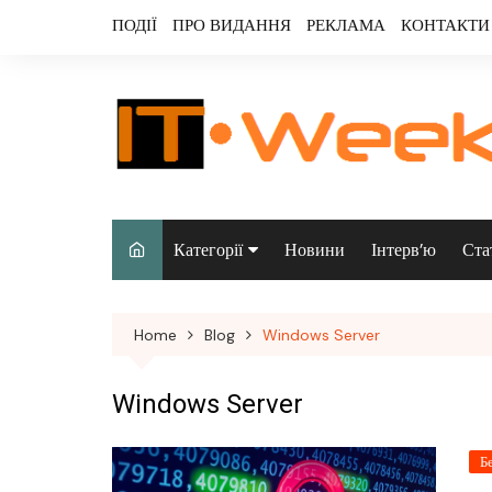
Skip
ПОДІЇ
ПРО ВИДАННЯ
РЕКЛАМА
КОНТАКТИ
to
content
Категорії
Новини
Інтерв’ю
Ста
Аналітика
Home
Blog
Windows Server
Аудіо & відео
Безпека
Windows Server
Інфраструктура/
Б
датацентри