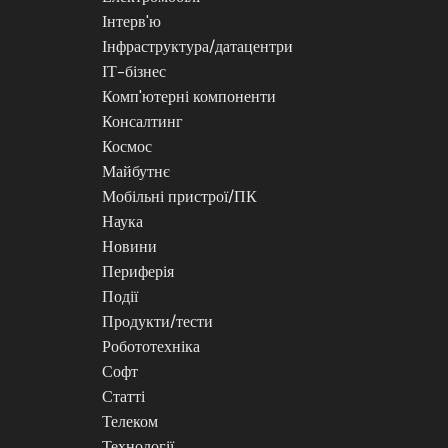
Інтерв'ю
Інфраструктура/датацентри
ІТ-бізнес
Комп'ютерні компоненти
Консалтинг
Космос
Майбутнє
Мобільні пристрої/ПК
Наука
Новини
Периферія
Події
Продукти/тести
Робототехніка
Софт
Статті
Телеком
Технології