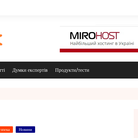
тті
Думки експертів
Продукти/тести
езпека
Новини