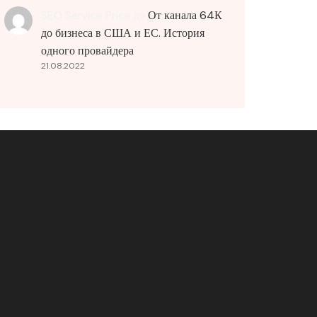
SEO Service Price
до
От канала 64К
до бизнеса в США и ЕС. История
одного провайдера
21.08.2022