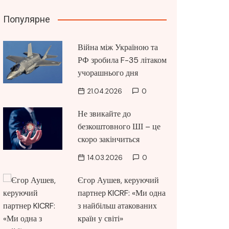
Популярне
Війна між Україною та
РФ зробила F-35 літаком
учорашнього дня
21.04.2026
0
Не звикайте до
безкоштовного ШІ – це
скоро закінчиться
14.03.2026
0
Єгор Аушев, керуючий
партнер KICRF: «Ми одна
з найбільш атакованих
країн у світі»