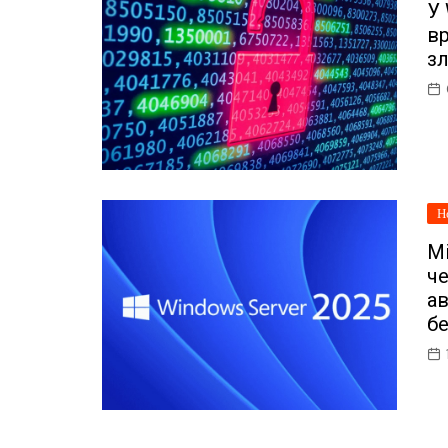
У 
ІТ-бізнес
в
Консалтинг
з
Майбутнє
Мобільні пристрої/ПК
Наука
Н
Периферія
Mi
Софт
че
а
Телеком
бе
Технології
Фінтех