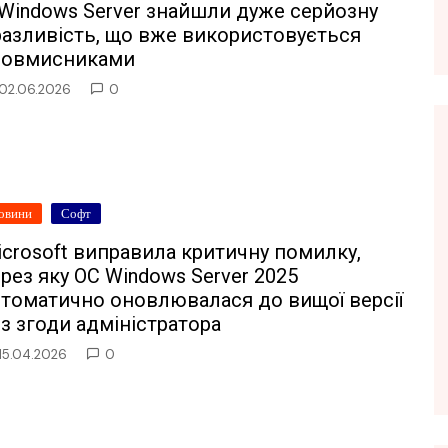
Windows Server знайшли дуже серйозну
разливість, що вже використовується
ловмисниками
02.06.2026
0
овини
Софт
crosoft виправила критичну помилку,
рез яку ОС Windows Server 2025
втоматично оновлювалася до вищої версії
з згоди адміністратора
15.04.2026
0