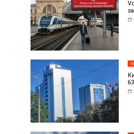
Vo
ІТ-бізнес
за
Консалтинг
Майбутнє
Мобільні пристрої/ПК
Наука
Н
Периферія
Ки
Софт
63
Телеком
Технології
Фінтех