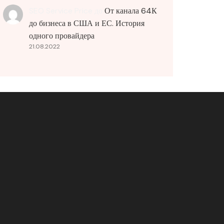
SEO Service Price
до
От канала 64К
до бизнеса в США и ЕС. История
одного провайдера
21.08.2022