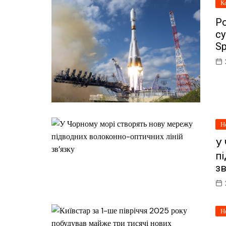
К
Ро
су
S
Н
У
п
зв
Н