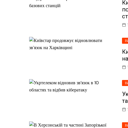
Ки
по
ст
Н
К
на
Н
Ук
та
Н