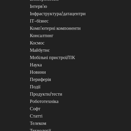
Інтерв'ю
Інфраструктура/датацентри
ІТ-бізнес
Комп'ютерні компоненти
Консалтинг
Космос
Майбутнє
Мобільні пристрої/ПК
Наука
Новини
Периферія
Події
Продукти/тести
Робототехніка
Софт
Статті
Телеком
Технології