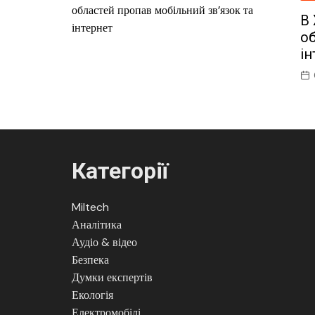
В 
об
ін
Категорії
Miltech
Аналітика
Аудіо & відео
Безпека
Думки експертів
Екологія
Електромобілі