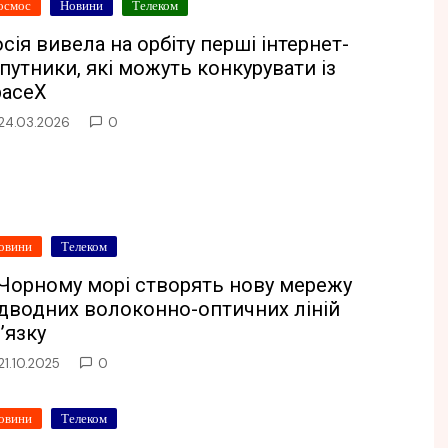
осмос
Новини
Телеком
сія вивела на орбіту перші інтернет-
путники, які можуть конкурувати із
paceX
24.03.2026
0
овини
Телеком
 Чорному морі створять нову мережу
ідводних волоконно-оптичних ліній
’язку
21.10.2025
0
овини
Телеком