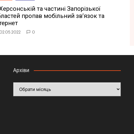
Херсонській та частині Запорізької
ластей пропав мобільний зв’язок та
тернет
02.05.2022
0
Архіви
Архіви