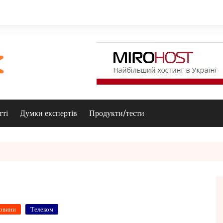
тті
Думки експертів
Продукти/тести
овини
Телеком