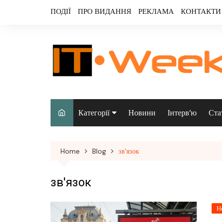
Skip
ПОДІЇ
ПРО ВИДАННЯ
РЕКЛАМА
КОНТАКТИ
to
content
Категорії
Новини
Інтерв’ю
Ста
Аналітика
Home
Blog
зв'язок
Аудіо & відео
Безпека
зв'язок
Інфраструктура/
Н
датацентри