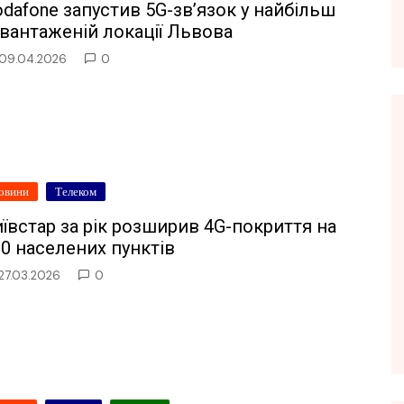
dafone запустив 5G-зв’язок у найбільш
вантаженій локації Львова
09.04.2026
0
овини
Телеком
ївстар за рік розширив 4G-покриття на
0 населених пунктів
27.03.2026
0