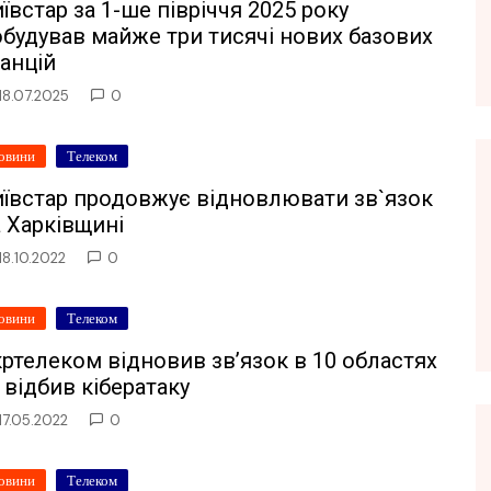
ївстар за 1-ше півріччя 2025 року
будував майже три тисячі нових базових
анцій
18.07.2025
0
овини
Телеком
иївстар продовжує відновлювати зв`язок
 Харківщині
18.10.2022
0
овини
Телеком
ртелеком відновив зв’язок в 10 областях
 відбив кібератаку
17.05.2022
0
овини
Телеком