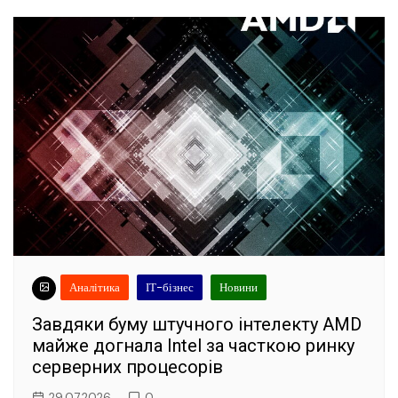
Аналітика
ІТ-бізнес
Новини
Завдяки буму штучного інтелекту AMD
майже догнала Intel за часткою ринку
серверних процесорів
29.07.2026
0