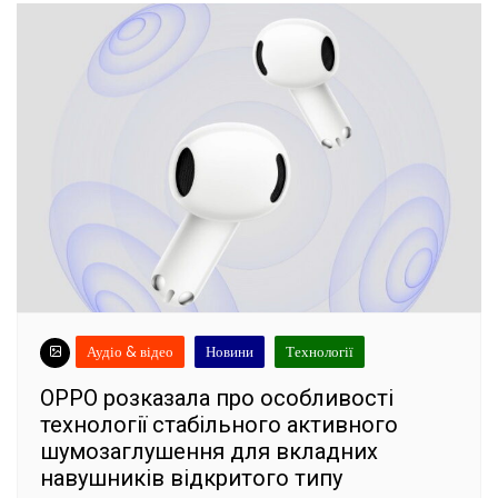
Аудіо & відео
Новини
Технології
OPPO розказала про особливості
технології стабільного активного
шумозаглушення для вкладних
навушників відкритого типу