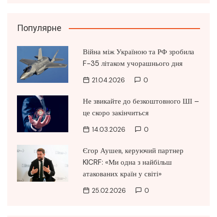
Популярне
Війна між Україною та РФ зробила
F-35 літаком учорашнього дня
21.04.2026
0
Не звикайте до безкоштовного ШІ –
це скоро закінчиться
14.03.2026
0
Єгор Аушев, керуючий партнер
KICRF: «Ми одна з найбільш
атакованих країн у світі»
25.02.2026
0