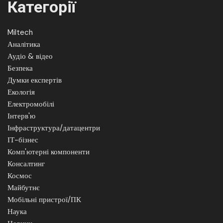
Категорії
Miltech
Аналітика
Аудіо & відео
Безпека
Думки експертів
Екологія
Електромобілі
Інтерв'ю
Інфраструктура/датацентри
ІТ-бізнес
Комп'ютерні компоненти
Консалтинг
Космос
Майбутнє
Мобільні пристрої/ПК
Наука