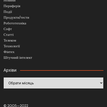
Новини
Периферія
Події
Продукти/тести
Робототехніка
Софт
Статті
Телеком
Технології
Фінтех
Штучний інтелект
Архіви
Архіви
© 2005—2022