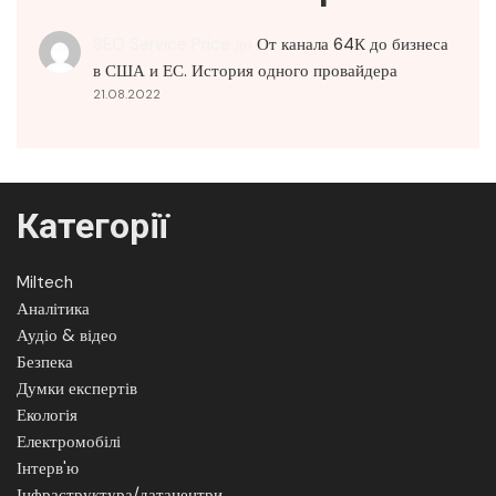
SEO Service Price
до
От канала 64К до бизнеса
в США и ЕС. История одного провайдера
21.08.2022
Категорії
Miltech
Аналітика
Аудіо & відео
Безпека
Думки експертів
Екологія
Електромобілі
Інтерв'ю
Інфраструктура/датацентри