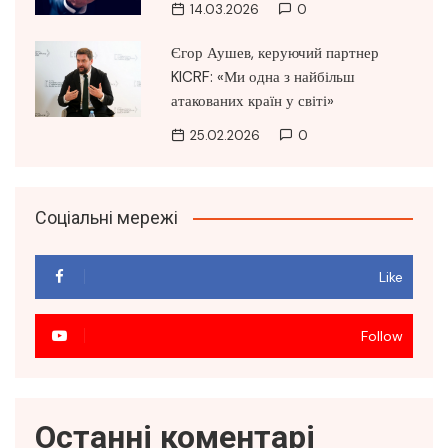
14.03.2026
0
Єгор Аушев, керуючий партнер
KICRF: «Ми одна з найбільш
атакованих країн у світі»
25.02.2026
0
Соціальні мережі
Like
Follow
Останні коментарі