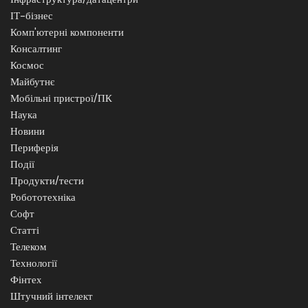
ІТ-бізнес
Комп'ютерні компоненти
Консалтинг
Космос
Майбутнє
Мобільні пристрої/ПК
Наука
Новини
Периферія
Події
Продукти/тести
Робототехніка
Софт
Статті
Телеком
Технології
Фінтех
Штучний інтелект