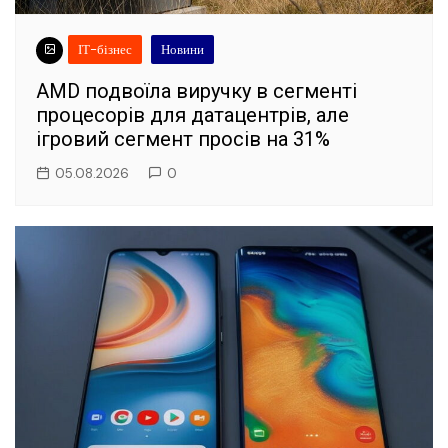
ІТ-бізнес
Новини
AMD подвоїла виручку в сегменті
процесорів для датацентрів, але
ігровий сегмент просів на 31%
05.08.2026
0