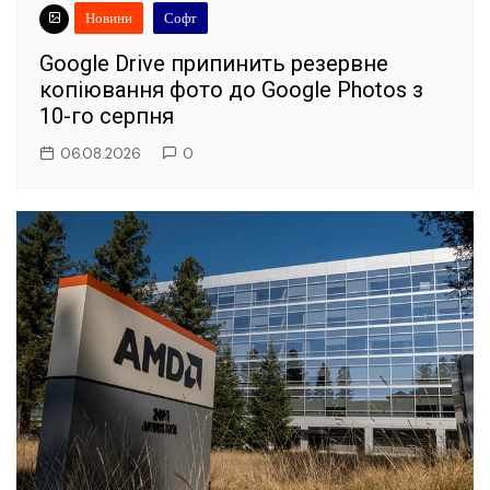
Новини
Софт
Google Drive припинить резервне
копіювання фото до Google Photos з
10-го серпня
06.08.2026
0