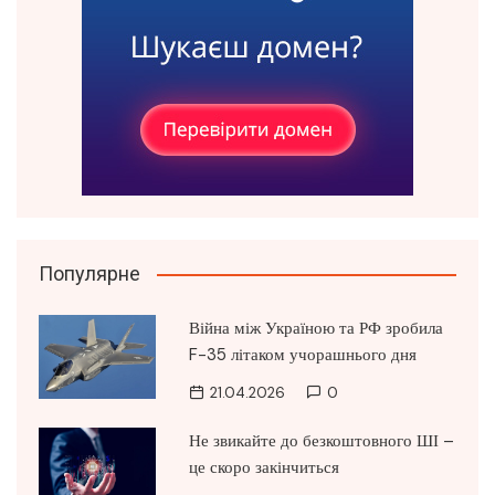
Популярне
Війна між Україною та РФ зробила
F-35 літаком учорашнього дня
21.04.2026
0
Не звикайте до безкоштовного ШІ –
це скоро закінчиться