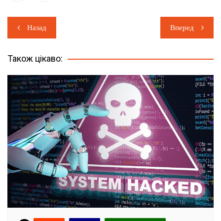
Навігація
Назад
Вперед
записів
Також цікаво: