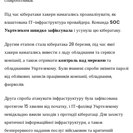
співробітників.
Під час кібератаки хакери намагались проаналізувати, як
влаштована ІТ-інфраструктура провайдера. Команда
SOC
Укртелеком швидко зафіксувала
і усунула цю кібератаку.
Другим етапом стала кібератака 28 березня, під час якої
хакери намагались вивести з ладу обладнання та сервіси
компанії, а також отримати
контроль над мережею
та
обладнанням Укртелекому. Були вчинені спроби змінити паролі
від облікових записів працівників компанії, обладнання,
фаєрволів.
Друга спроба атакувати інфраструктуру була зафіксована
протягом 15 хвилин від початку, і ІТ-фахівці Укртелекому
невідкладно вжили заходів з протидії кібератаці. Для захисту
критичної інформаційної інфраструктури, а також
безперервного надання послуг військовим та критичній