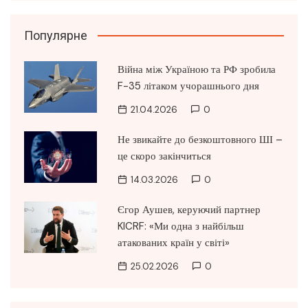
Популярне
Війна між Україною та РФ зробила
F-35 літаком учорашнього дня
21.04.2026
0
Не звикайте до безкоштовного ШІ –
це скоро закінчиться
14.03.2026
0
Єгор Аушев, керуючий партнер
KICRF: «Ми одна з найбільш
атакованих країн у світі»
25.02.2026
0