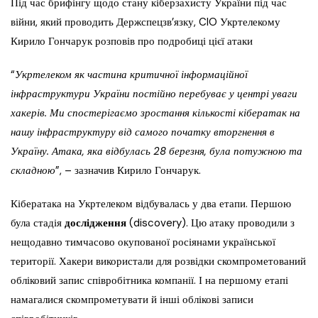
Під час брифінгу щодо стану кіберзахисту України під час
війни, який проводить Держспецзв’язку, CIO Укртелекому
Кирило Гончарук розповів про подробиці цієї атаки
“
Укртелеком як частина критичної інформаційної
інфраструктури України постійно перебуває у центрі уваги
хакерів. Ми спостерігаємо зростання кількості кібератак на
нашу інфраструктуру від самого початку вторгнення в
Україну. Атака, яка відбулась 28 березня, була потужною та
складною
”, – зазначив Кирило Гончарук.
Кібератака на Укртелеком відбувалась у два етапи. Першою
була стадія
дослідження
(discovery). Цю атаку проводили з
нещодавно тимчасово окупованої росіянами української
території. Хакери використали для розвідки скомпрометований
обліковий запис співробітника компанії. І на першому етапі
намагалися скомпрометувати й інші облікові записи