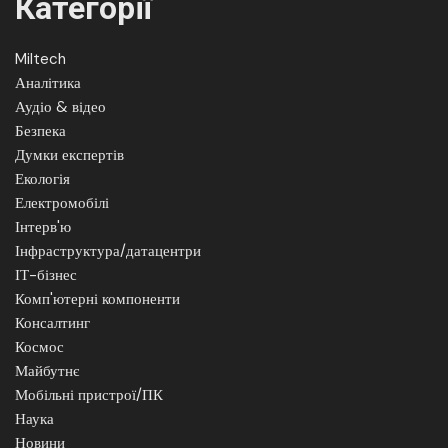
Категорії
Miltech
Аналітика
Аудіо & відео
Безпека
Думки експертів
Екологія
Електромобілі
Інтерв'ю
Інфраструктура/датацентри
ІТ-бізнес
Комп'ютерні компоненти
Консалтинг
Космос
Майбутнє
Мобільні пристрої/ПК
Наука
Новини