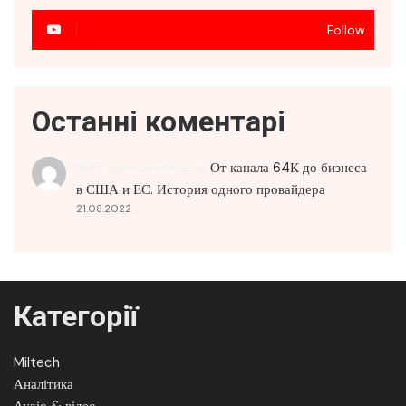
Follow
Останні коментарі
SEO Service Price
до
От канала 64К до бизнеса
в США и ЕС. История одного провайдера
21.08.2022
Категорії
Miltech
Аналітика
Аудіо & відео