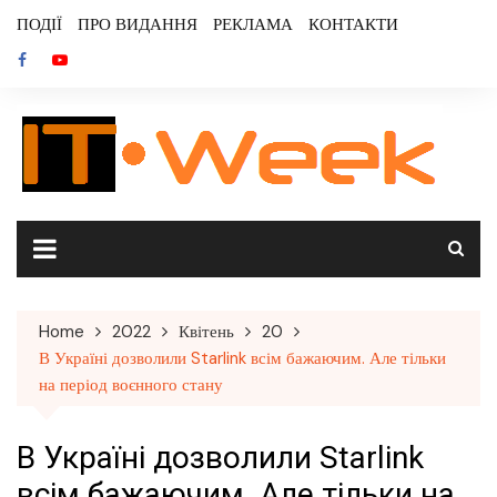
Skip
ПОДІЇ
ПРО ВИДАННЯ
РЕКЛАМА
КОНТАКТИ
to
content
Home
2022
Квітень
20
В Україні дозволили Starlink всім бажаючим. Але тільки
на період воєнного стану
В Україні дозволили Starlink
всім бажаючим. Але тільки на