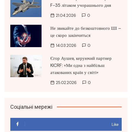
F-35 літаком учорашнього дня
21.04.2026
0
Не звикайте до безкоштовного ШІ –
це скоро закінчиться
14.03.2026
0
Єгор Аушев, керуючий партнер
KICRF: «Ми одна з найбільш
атакованих країн у світі»
25.02.2026
0
Соціальні мережі
Like