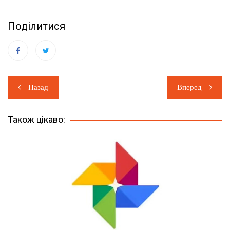
Поділитися
Навігація
Назад
Вперед
записів
Також цікаво: