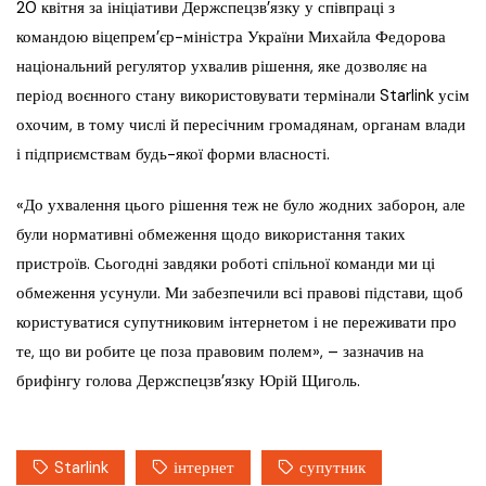
20 квітня за ініціативи Держспецзв’язку у співпраці з
командою віцепрем’єр-міністра України Михайла Федорова
національний регулятор ухвалив рішення, яке дозволяє на
період воєнного стану використовувати термінали Starlink усім
охочим, в тому числі й пересічним громадянам, органам влади
і підприємствам будь-якої форми власності.
«До ухвалення цього рішення теж не було жодних заборон, але
були нормативні обмеження щодо використання таких
пристроїв. Сьогодні завдяки роботі спільної команди ми ці
обмеження усунули. Ми забезпечили всі правові підстави, щоб
користуватися супутниковим інтернетом і не переживати про
те, що ви робите це поза правовим полем», – зазначив на
брифінгу голова Держспецзв’язку Юрій Щиголь.
Starlink
інтернет
супутник