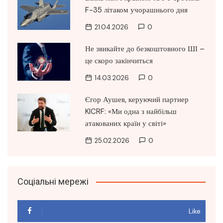
F-35 літаком учорашнього дня
21.04.2026
0
Не звикайте до безкоштовного ШІ –
це скоро закінчиться
14.03.2026
0
Єгор Аушев, керуючий партнер
KICRF: «Ми одна з найбільш
атакованих країн у світі»
25.02.2026
0
Соціальні мережі
Like