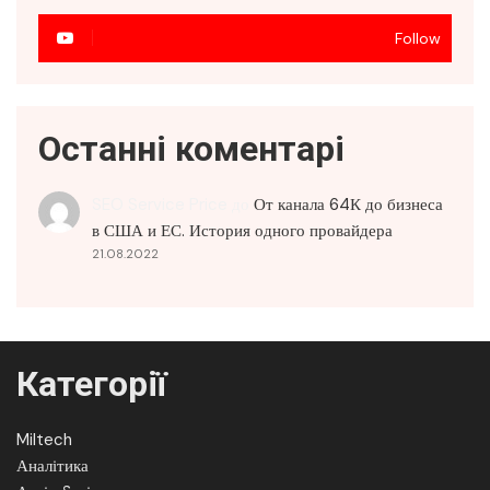
Follow
Останні коментарі
SEO Service Price
до
От канала 64К до бизнеса
в США и ЕС. История одного провайдера
21.08.2022
Категорії
Miltech
Аналітика