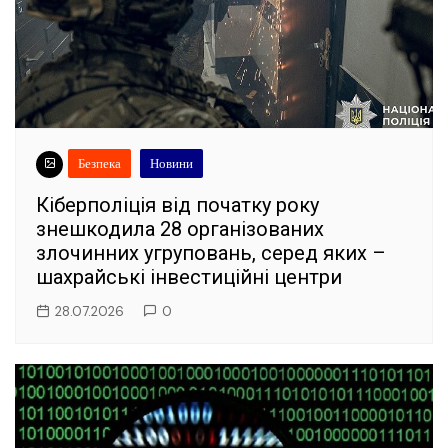
Безпека
Новини
Кіберполіція від початку року
знешкодила 28 організованих
злочинних угруповань, серед яких –
шахрайські інвестиційні центри
28.07.2026
0