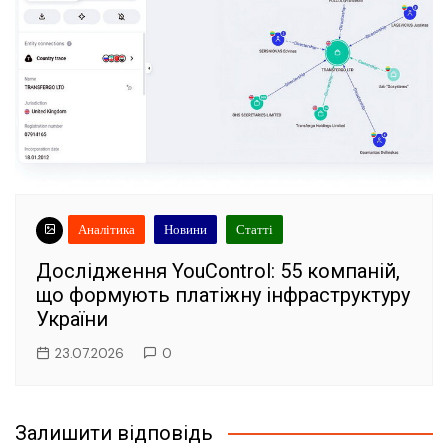
Аналітика
Новини
Статті
Дослідження YouControl: 55 компаній,
що формують платіжну інфраструктуру
України
23.07.2026
0
Залишити відповідь