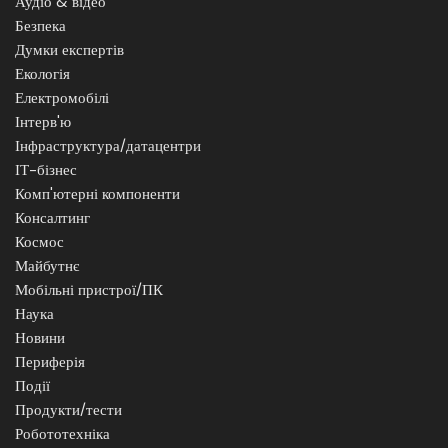
Аудіо & відео
Безпека
Думки експертів
Екологія
Електромобілі
Інтерв'ю
Інфраструктура/датацентри
ІТ-бізнес
Комп'ютерні компоненти
Консалтинг
Космос
Майбутнє
Мобільні пристрої/ПК
Наука
Новини
Периферія
Події
Продукти/тести
Робототехніка