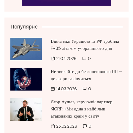
Популярне
Війна між Україною та РФ зробила
F-35 літаком учорашнього дня
21.04.2026
0
Не звикайте до безкоштовного ШІ –
це скоро закінчиться
14.03.2026
0
Єгор Аушев, керуючий партнер
KICRF: «Ми одна з найбільш
атакованих країн у світі»
25.02.2026
0