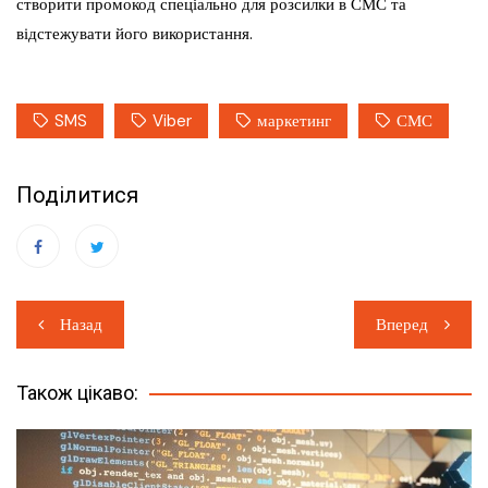
створити промокод спеціально для розсилки в СМС та
відстежувати його використання.
SMS
Viber
маркетинг
СМС
Поділитися
Навігація
Назад
Вперед
записів
Також цікаво: