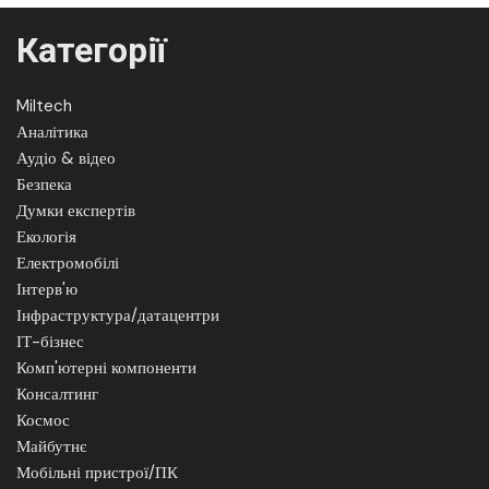
Категорії
Miltech
Аналітика
Аудіо & відео
Безпека
Думки експертів
Екологія
Електромобілі
Інтерв'ю
Інфраструктура/датацентри
ІТ-бізнес
Комп'ютерні компоненти
Консалтинг
Космос
Майбутнє
Мобільні пристрої/ПК