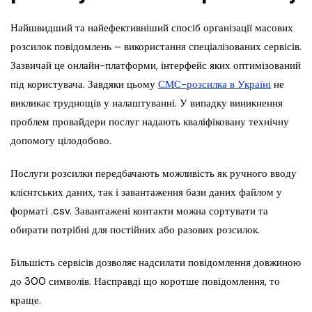
Найшвидший та найефективніший спосіб організації масових
розсилок повідомлень – використання спеціалізованих сервісів.
Зазвичай це онлайн-платформи, інтерфейс яких оптимізований
під користувача. Завдяки цьому
СМС-розсилка в Україні
не
викликає труднощів у налаштуванні. У випадку виникнення
проблем провайдери послуг надають кваліфіковану технічну
допомогу цілодобово.
Послуги розсилки передбачають можливість як ручного вводу
клієнтських даних, так і завантаження бази даних файлом у
форматі .csv. Завантажені контакти можна сортувати та
обирати потрібні для постійних або разових розсилок.
Більшість сервісів дозволяє надсилати повідомлення довжиною
до 300 символів. Насправді що коротше повідомлення, то
краще.