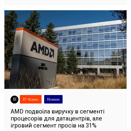
ІТ-бізнес
Новини
AMD подвоїла виручку в сегменті
процесорів для датацентрів, але
ігровий сегмент просів на 31%