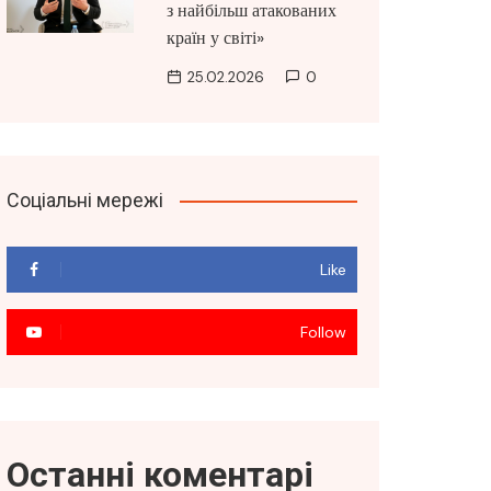
з найбільш атакованих
країн у світі»
25.02.2026
0
Соціальні мережі
Like
Follow
Останні коментарі