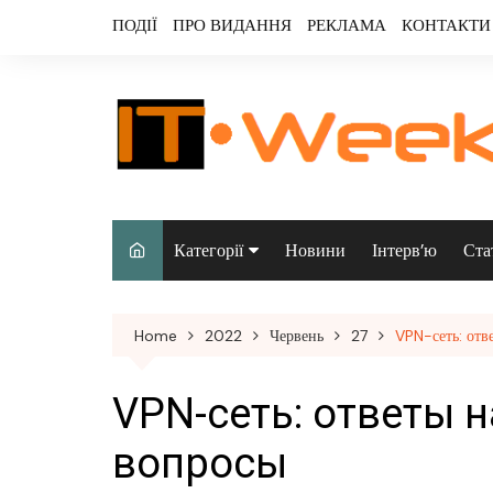
Skip
ПОДІЇ
ПРО ВИДАННЯ
РЕКЛАМА
КОНТАКТИ
to
content
Категорії
Новини
Інтерв’ю
Ста
Аналітика
Home
2022
Червень
27
VPN-сеть: отв
Аудіо & відео
Безпека
VPN-сеть: ответы 
Інфраструктура/
вопросы
датацентри