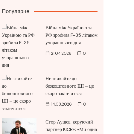
Популярне
Війна між Україною та
РФ зробила F-35 літаком
учорашнього дня
21.04.2026
0
Не звикайте до
безкоштовного ШІ – це
скоро закінчиться
14.03.2026
0
Єгор Аушев, керуючий
партнер KICRF: «Ми одна