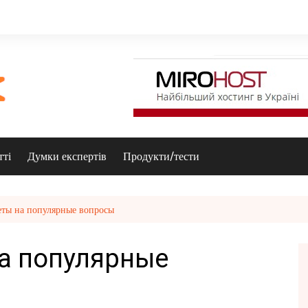
тті
Думки експертів
Продукти/тести
еты на популярные вопросы
на популярные