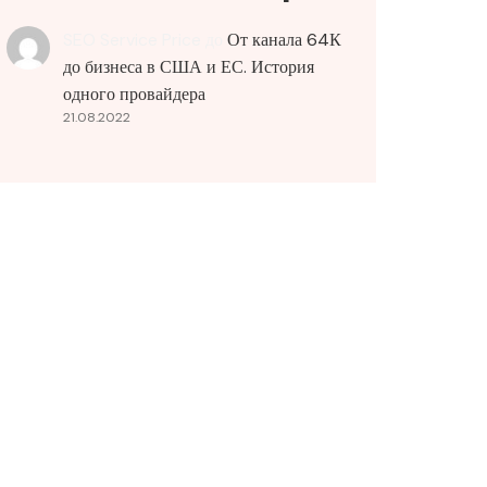
SEO Service Price
до
От канала 64К
до бизнеса в США и ЕС. История
одного провайдера
21.08.2022