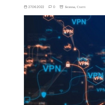
ІТ-бізнес
,
27.06.2022
0
Безпека
Статті
Консалтинг
Майбутнє
Мобільні пристрої/ПК
Наука
Периферія
Софт
Телеком
Технології
Фінтех