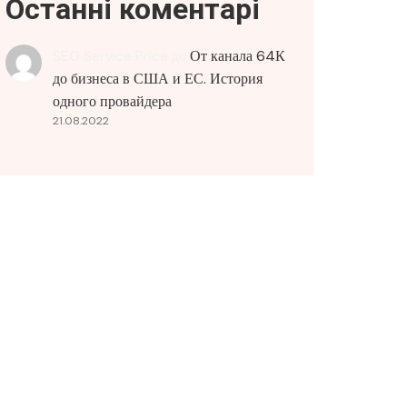
Останні коментарі
SEO Service Price
до
От канала 64К
до бизнеса в США и ЕС. История
одного провайдера
21.08.2022