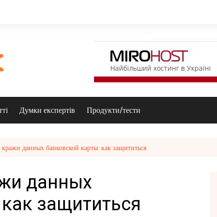
тті
Думки експертів
Продукти/тести
 кражи данных банковской карты: как защититься
ажи данных
 как защититься