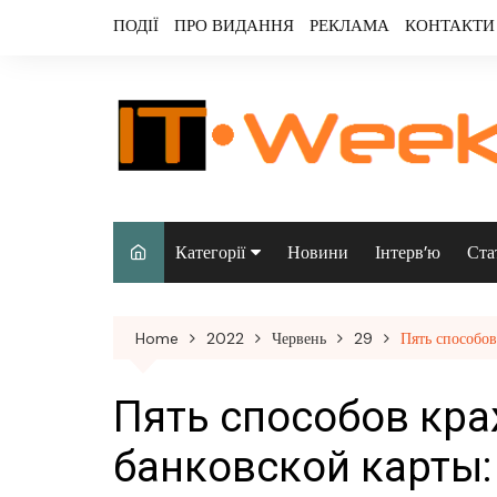
Skip
ПОДІЇ
ПРО ВИДАННЯ
РЕКЛАМА
КОНТАКТИ
to
content
Категорії
Новини
Інтерв’ю
Ста
Аналітика
Home
2022
Червень
29
Пять способов
Аудіо & відео
Безпека
Пять способов кр
Інфраструктура/
банковской карты:
датацентри