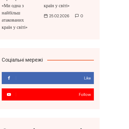
країн у світі»
25.02.2026
0
Соціальні мережі
Like
Follow