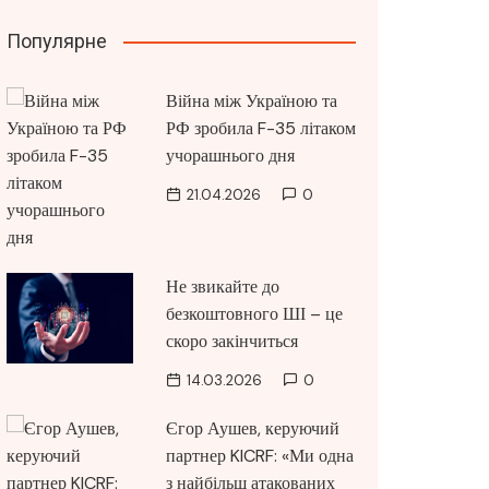
Популярне
Війна між Україною та
РФ зробила F-35 літаком
учорашнього дня
21.04.2026
0
Не звикайте до
безкоштовного ШІ – це
скоро закінчиться
14.03.2026
0
Єгор Аушев, керуючий
партнер KICRF: «Ми одна
з найбільш атакованих