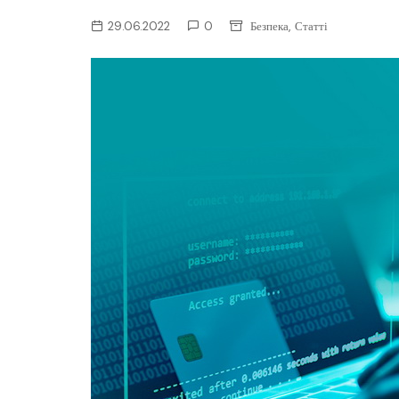
ІТ-бізнес
,
29.06.2022
0
Безпека
Статті
Консалтинг
Майбутнє
Мобільні пристрої/ПК
Наука
Периферія
Софт
Телеком
Технології
Фінтех