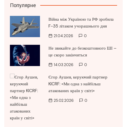
Популярне
Війна між Україною та РФ зробила
F-35 літаком учорашнього дня
21.04.2026
0
Не звикайте до безкоштовного ШІ –
це скоро закінчиться
14.03.2026
0
Єгор Аушев, керуючий партнер
KICRF: «Ми одна з найбільш
атакованих країн у світі»
25.02.2026
0