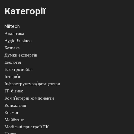
Категорії
Miltech
Аналітика
Аудіо & відео
Безпека
Думки експертів
Екологія
Електромобілі
Інтерв'ю
Інфраструктура/датацентри
ІТ-бізнес
Комп'ютерні компоненти
Консалтинг
Космос
Майбутнє
Мобільні пристрої/ПК
Наука