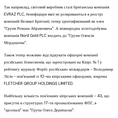
Так наприклад, світовий виробник сталі британська компанія
EVRAZ PLC, бенефіціари якої не розкриваються в реєстрі
компаній Великої Британії, тепер ідентифікований як член
“Групи Романа Абрамовича”. А міжнародна золотодобувна
компанія Nord Gold PLC входить до “Групи Олексія
Мордашова”.
Також тепер можливо відслідкувати офшорні компанії
російських бізнесменів, що зареєстровані на Кіпрі. № 1 у
рейтингу журналу Форбс російських мільярдерів − Володимир
Лісін − пов’язаний із 10-ма кіпрськими офшорами, зокрема
FLETCHER GROUP HOLDINGS LIMITED.
Найбільшу кількість пов’язаних кіпрських компаній − 43, що
присутні в структурах 17-ти проаналізованих ФПГ, в
“арсеналі” має “Група Олега Дерипаски”.