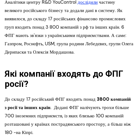
Аналітики центру R&D YouControl
дослідили
частину
великого російського бізнесу та додали дані в систему. Як
виявилося, до складу 17 російських фінансово промислових
груп входить понад 3 800 компаній з рф та інших країн. 6
ФПГ мають зв`язки з українськими підприємствами. А саме:
Газпром, Роснєфть, USM, група родини Лебедєвих, групи Олега
Дерипаски та Олексія Мордашова.
Які компанії входять до ФПГ
росії?
До складу 17 російський ФПГ входить понад
3800 компаній
з росії та інших країн
. Додані ФПГ налічують трохи більше
700 іноземних підприємств, із яких близько 100 компаній
розташовані у країнах пострадянського простору, а більш ніж
180 −на Кіпрі.