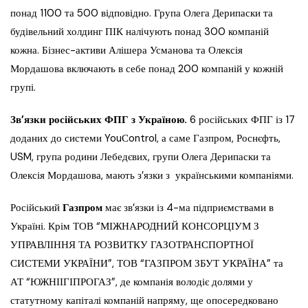
понад 1100 та 500 відповідно. Група Олега Дерипаски та
будівельний холдинг ПІК налічують понад 300 компаній
кожна. Бізнес-активи Алішера Усманова та Олексія
Мордашова включають в себе понад 200 компаній у кожній
групі.
Зв’язки російських ФПГ з Україною.
6 російських ФПГ із 17
доданих до системи YouСontrol, а саме Газпром, Роснєфть,
USM, група родини Лебедєвих, групи Олега Дерипаски та
Олексія Мордашова, мають з’язки з українськими компаніями.
Російський
Газпром
має зв’язки із 4-ма підприємствами в
Україні. Крім ТОВ “МІЖНАРОДНИЙ КОНСОРЦІУМ З
УПРАВЛІННЯ ТА РОЗВИТКУ ГАЗОТРАНСПОРТНОЇ
СИСТЕМИ УКРАЇНИ”, ТОВ “ГАЗПРОМ ЗБУТ УКРАЇНА” та
АТ “ЮЖНІІГІПРОГАЗ”, де компанія володіє долями у
статутному капіталі компаній напряму, ще опосередковано