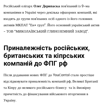
Російський олігарх
Олег Дерипаска
пов’язаний із 9-ма
компаніями в Україні через декілька офшорних компаній, які
входять до групи пов’язаних осіб одного із його головних
активів МКПАТ “Ен+ груп”. Його основний український актив
− ТОВ “МИКОЛАЇВСЬКИЙ ГЛИНОЗЕМНИЙ ЗАВОД”.
Приналежність російських,
британських та кіпрських
компаній до ФПГ рф
Після додавання нових ФПГ до YouСontol стало простіше
відслідковувати приналежність компаній рф, Великої Британії
та Кіпру до великого російського бізнесу та їх ймовірну
причетність до фінансування військового вторгнення в
Україну.