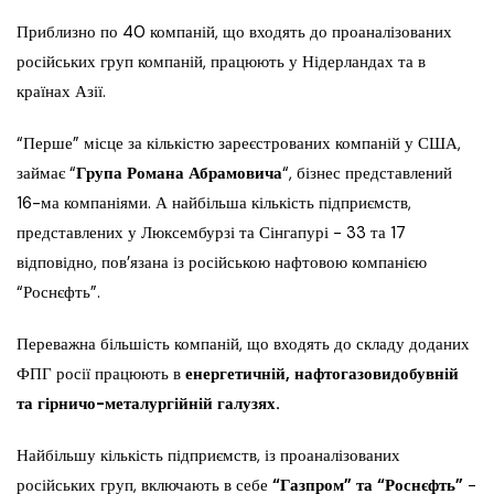
Приблизно по 40 компаній, що входять до проаналізованих
російських груп компаній, працюють у Нідерландах та в
країнах Азії.
“Перше” місце за кількістю зареєстрованих компаній у США,
займає “
Група Романа Абрамовича
“, бізнес представлений
16-ма компаніями. А найбільша кількість підприємств,
представлених у Люксембурзі та Сінгапурі − 33 та 17
відповідно, пов’язана із російською нафтовою компанією
“Роснєфть”.
Переважна більшість компаній, що входять до складу доданих
ФПГ росії працюють в
енергетичній, нафтогазовидобувній
та гірничо-металургійній галузях.
Найбільшу кількість підприємств, із проаналізованих
російських груп, включають в себе
“Газпром” та “Роснєфть”
−