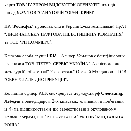
через ТОВ “ГАЗПРОМ ВИДОБУТОК ОРЕНБУРГ” володіє
понад 90% ТОВ “САНАТОРІЙ “ОРЕН-КРИМ”.
НК “
Роснєфть
” представлена в Україні 2-ма компаніями: ПрАТ
“ЛИСИЧАНСЬКА НАФТОВА ІНВЕСТИЦІЙНА КОМПАНІЯ”
та ТОВ “РН КОММЕРС”.
Ключова особа групи
USM
− Алішер Усманов є бенефіціарним
власником ТОВ “ПЕТЕР-СЕРВІС УКРАЇНА”. А співвласник
металургійної компанії “Северсталь” Олексій Мордашов − ТОВ
“СЕВЕРСТАЛЬ ДИСТРИБУЦІЯ”.
Колишній офіцер КДБ, екс-депутат держдуми рф
Олександр
Лебедєв
є бенефіціаром 2-х київських компаній та пов’язаний
із 4-ма підприємствами, що зареєстровані в окупованому
Криму. Зокрема, СП “Р І С-УКРАЇНА” та ТОВ “МІНДАЛЬНА
РОЩА”