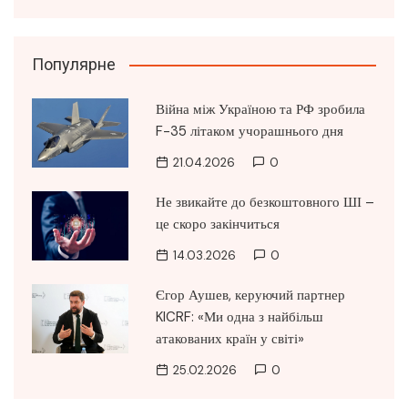
Популярне
Війна між Україною та РФ зробила
F-35 літаком учорашнього дня
21.04.2026
0
Не звикайте до безкоштовного ШІ –
це скоро закінчиться
14.03.2026
0
Єгор Аушев, керуючий партнер
KICRF: «Ми одна з найбільш
атакованих країн у світі»
25.02.2026
0