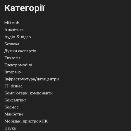
Категорії
Miltech
Аналітика
Аудіо & відео
Безпека
Думки експертів
Екологія
Електромобілі
Інтерв'ю
Інфраструктура/датацентри
ІТ-бізнес
Комп'ютерні компоненти
Консалтинг
Космос
Майбутнє
Мобільні пристрої/ПК
Наука