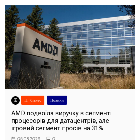
ІТ-бізнес
Новини
AMD подвоїла виручку в сегменті
процесорів для датацентрів, але
ігровий сегмент просів на 31%
05.08.2026
0