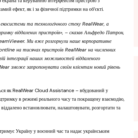
ю екрана та керуванню інтерфейсом пристрою з
мий ефект, як і за фізичної підтримки на об’єкті.
косистеми та технологічного стеку RealWear, а
имку віддалених пристроїв», – сказав Альфредо Патрон,
у TeamViewer. Ми вже розгорнули наше корпоративне
rontline на тисячах пристроїв RealWear на численних
овій інтеграції наших можливостей віддаленого
Wear зможе запропонувати своїм клієнтам новий рівень
ся як RealWear Cloud Assistance – вбудований у
ідтримку в режимі реального часу та покращену взаємодію,
 віддалено встановлювати, налаштовувати, розгортати та
римує Україну у воєнний час та надає українським