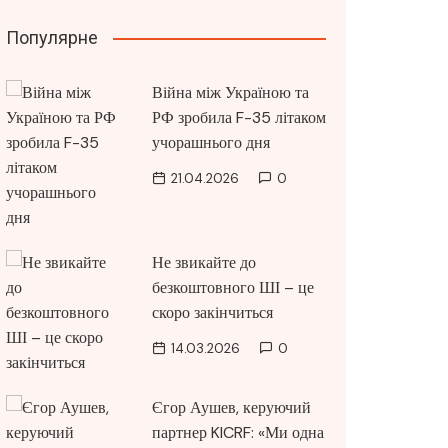
Популярне
Війна між Україною та
РФ зробила F-35 літаком
учорашнього дня
21.04.2026
0
Не звикайте до
безкоштовного ШІ – це
скоро закінчиться
14.03.2026
0
Єгор Аушев, керуючий
партнер KICRF: «Ми одна