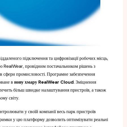
ддаленого підключення та цифровізації робочих місць,
єю RealWear, провідним постачальником рішень з
ів сфери промисловості. Програмне забезпечення
оване в
нову хмару
RealWear Cloud
. Зміцнення
зпечить більш швидке налаштування пристроїв, а також
ому світу.
тролювати у своїй компанії весь парк пристроїв
римки у цю платформу дозволить оптимізувати реальні