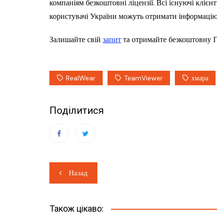
компаніям безкоштовні ліцензії. Всі існуючі клієн
користувачі України можуть отримати інформаці
Залишайте свій
запит
та отримайте безкоштовну 
RealWear
TeamViewer
хмара
Поділитися
Навігація
Назад
записів
Також цікаво: