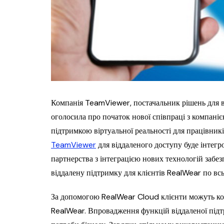
Компанія TeamViewer, постачальник рішень для ві
оголосила про початок нової співпраці з компані
підтримкою віртуальної реальності для працівник
TeamViewer
для віддаленого доступу буде інтегр
партнерства з інтеграцією нових технологій забе
віддалену підтримку для клієнтів RealWear по всь
За допомогою RealWear Cloud клієнти можуть кон
RealWear. Впровадження функцій віддаленої підт