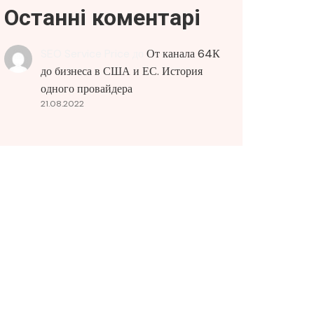
Останні коментарі
SEO Service Price
до
От канала 64К
до бизнеса в США и ЕС. История
одного провайдера
21.08.2022