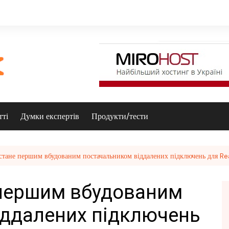
тті
Думки експертів
Продукти/тести
тане першим вбудованим постачальником віддалених підключень для R
 першим вбудованим
іддалених підключень