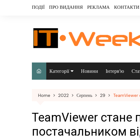
Skip
ПОДІЇ
ПРО ВИДАННЯ
РЕКЛАМА
КОНТАКТИ
to
content
Категорії
Новини
Інтерв’ю
Ста
Аналітика
Home
2022
Серпень
29
TeamViewer с
Аудіо & відео
Безпека
TeamViewer стане
Інфраструктура/
постачальником в
датацентри