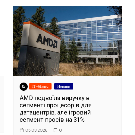
ІТ-бізнес
Новини
AMD подвоїла виручку в
сегменті процесорів для
датацентрів, але ігровий
сегмент просів на 31%
05.08.2026
0