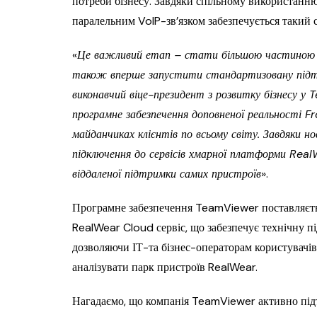
потреби бізнесу. Завдяки спільному використанн
паралельним VoIP-зв’язком забезпечується такий са
«
Це важливий етап – стати більшою частиною е
також вперше запустити стандартизовану підтр
виконавчий віце-президент з розвитку бізнесу 
програмне забезпечення доповненої реальності F
майданчиках клієнтів по всьому світу. Завдяки н
підключення до сервісів хмарної платформи Real
віддаленої підтримки самих пристроїв
».
Програмне забезпечення TeamViewer поставляєть
RealWear Cloud сервіс, що забезпечує технічну п
дозволяючи ІТ-та бізнес-операторам користувачів
аналізувати парк пристроїв RealWear.
Нагадаємо, що компанія TeamViewer активно підт