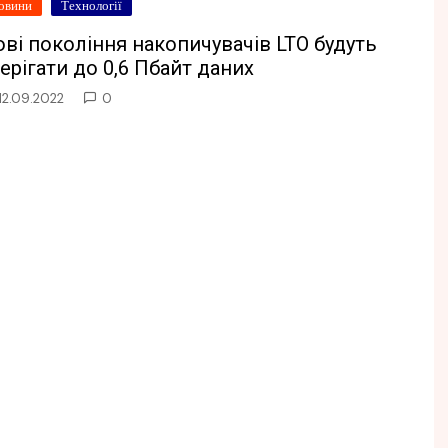
овини
Технології
ві покоління накопичувачів LTO будуть
ерігати до 0,6 Пбайт даних
12.09.2022
0