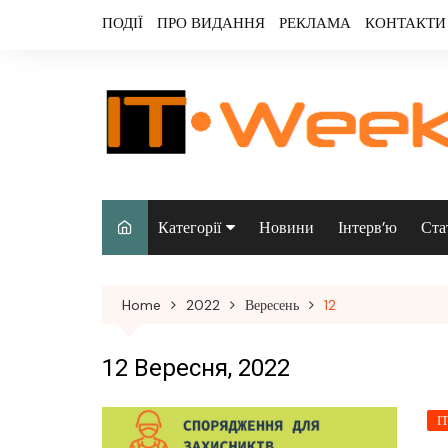
Skip
ПОДІЇ
ПРО ВИДАННЯ
РЕКЛАМА
КОНТАКТИ
to
content
Категорії
Новини
Інтерв’ю
Ста
Аналітика
Home
2022
Вересень
12
Аудіо & відео
Безпека
12 Вересня, 2022
Інфраструктура/
І
датацентри