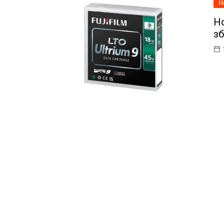
Н
Но
зб