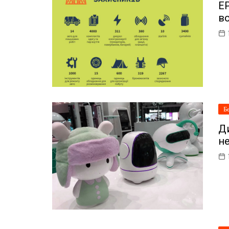
EP
ІТ-бізнес
в
Консалтинг
Майбутнє
Мобільні пристрої/ПК
Наука
Б
Периферія
Ди
Софт
н
Телеком
Технології
Фінтех