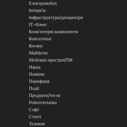
Електромобілі
Інтерв'ю
Інфраструктура/датацентри
ІТ-бізнес
Комп'ютерні компоненти
Консалтинг
Космос
Майбутнє
Мобільні пристрої/ПК
Наука
Новини
Периферія
Події
Продукти/тести
Робототехніка
Софт
Статті
Телеком