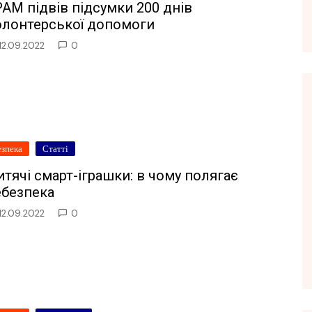
AM підвів підсумки 200 днів
олонтерської допомоги
12.09.2022
0
езпека
Статті
тячі смарт-іграшки: в чому полягає
ебезпека
12.09.2022
0