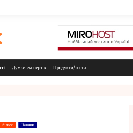
тті
Думки експертів
Продукти/тести
Т-бізнес
Новини