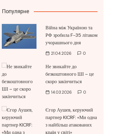
Популярне
Війна між Україною та
РФ зробила F-35 літаком
учорашнього дня
21.04.2026
0
Не звикайте до
безкоштовного ШІ – це
скоро закінчиться
14.03.2026
0
Єгор Аушев, керуючий
партнер KICRF: «Ми одна
з найбільш атакованих
країн у світі»