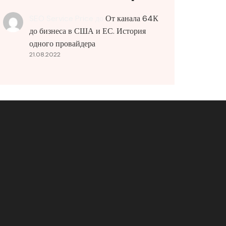
SEO Service Price
до
От канала 64К
до бизнеса в США и ЕС. История
одного провайдера
21.08.2022