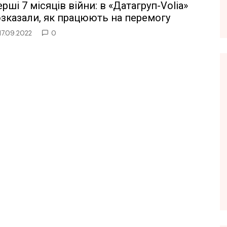
рші 7 місяців війни: в «Датагруп-Volia»
зказали, як працюють на перемогу
17.09.2022
0