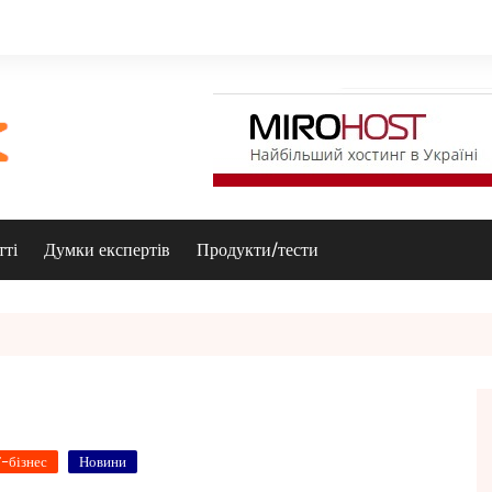
тті
Думки експертів
Продукти/тести
Т-бізнес
Новини