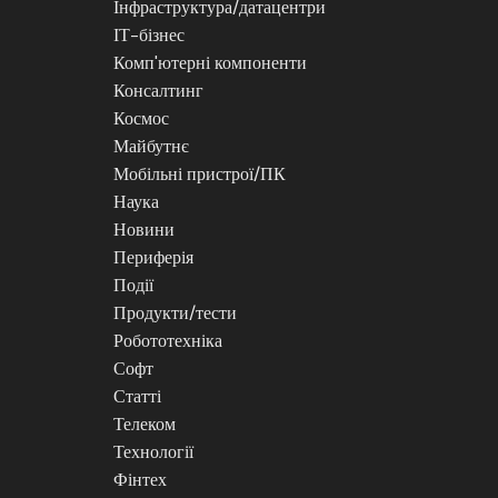
Інфраструктура/датацентри
ІТ-бізнес
Комп'ютерні компоненти
Консалтинг
Космос
Майбутнє
Мобільні пристрої/ПК
Наука
Новини
Периферія
Події
Продукти/тести
Робототехніка
Софт
Статті
Телеком
Технології
Фінтех