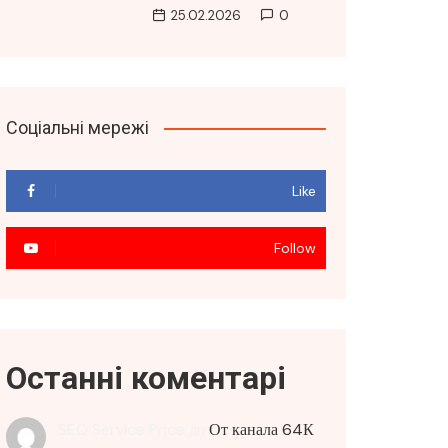
25.02.2026
0
Соціальні мережі
Like
Follow
Останні коментарі
SEO Service Price
до
От канала 64К