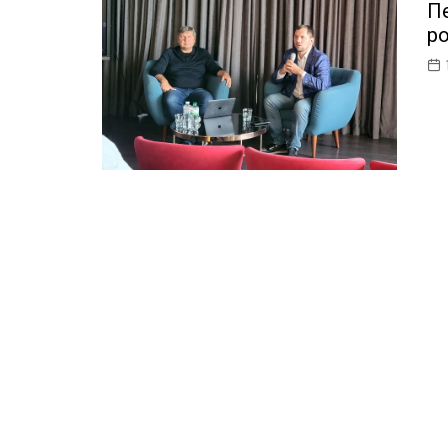
Пе
ІТ-бізнес
ро
Консалтинг
Майбутнє
Мобільні пристрої/ПК
Наука
Периферія
Софт
Телеком
Технології
Фінтех