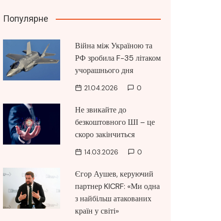
Популярне
Війна між Україною та
РФ зробила F-35 літаком
учорашнього дня
21.04.2026
0
Не звикайте до
безкоштовного ШІ – це
скоро закінчиться
14.03.2026
0
Єгор Аушев, керуючий
партнер KICRF: «Ми одна
з найбільш атакованих
країн у світі»