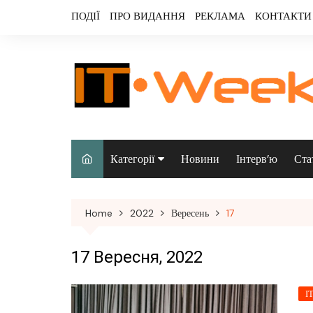
Skip
ПОДІЇ
ПРО ВИДАННЯ
РЕКЛАМА
КОНТАКТИ
to
content
Категорії
Новини
Інтерв’ю
Ста
Аналітика
Home
2022
Вересень
17
Аудіо & відео
Безпека
17 Вересня, 2022
Інфраструктура/
І
датацентри