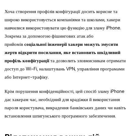
Хоча створення профілів конфігурації досить корисне та
широко використовується компаніями та школами, хакери
навчилися використовувати цю функцію для зламу iPhone.
Зокрема за допомогою фішингових атак або
прийомів
соціальної інженерії
хакери можуть змусити
жертв відкрити посилання, яке встановить шкідливий
профіль конфігурації
та дозволить зловмисникам отримати
доступ до Wi-Fi, налаштувань VPN, управління програмами
або Інтернет-трафіку.
Крім порушення конфіденційності, цей спосіб зламу iPhone
дає хакерам час, необхідний для крадіжки й використання
пароля користувача, викрадення банківських даних чи навіть
встановлення шпигунського програмного забезпечення.