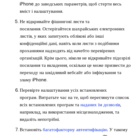
iPhone до заводських параметрів, щоб стерти весь
вміст і налаштування.
Не відкривайте фішингові листи та
посилання. Остерігайтеся шахрайських електронних
листів, у яких запитують облікові або інші
конфіденційні дані, навіть коли листи з подібними
проханнями надходять від начебто перевірених
організацій. Крім цього, ніколи не відкривайте підозрілі
посилання та вкладення, оскільки це може призвести до
переходу на шкідливий вебсайт або інфікування та
зламу iPhone.
Перевірте налаштування усіх встановлених
програм. Витратьте час на те, щоб переглянути список
всіх встановлених програм та
наданих їм дозволів
,
наприклад, на використання місцезнаходження, та
видаліть непотрібні.
Встановіть
багатофакторну автентифікацію
. У такому