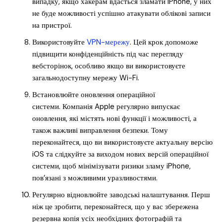
випадку, якщо хакерам вдасться зламати iPhone, у них
не буде можливості успішно атакувати облікові записи
на пристрої.
Використовуйте
VPN-мережу
. Цей крок допоможе
підвищити конфіденційність під час перегляду
вебсторінок, особливо якщо ви використовуєте
загальнодоступну мережу Wi-Fi.
Встановлюйте оновлення операційної
системи. Компанія Apple регулярно випускає
оновлення, які містять нові функції і можливості, а
також важливі виправлення безпеки. Тому
переконайтеся, що ви використовуєте актуальну версію
iOS та слідкуйте за виходом нових версій операційної
системи, щоб мінімізувати ризики зламу iPhone,
пов’язані з можливими уразливостями.
Регулярно відновлюйте заводські налаштування. Перш
ніж це зробити, переконайтеся, що у вас збережена
резервна копія усіх необхідних фотографій та