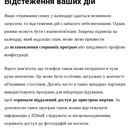
Відстеження ваших дій
Якщо отримання спаму у календарі здається незначною
загрозою, то відстеження дій є набагато небезпечнішим. Однак
ризики можуть бути і взаємопов’язані. Зокрема підписка на
календар, який надсилає спам, може легко призвести
до
встановлення сторонніх програм
або шкідливого профілю
конфігурації.
Варто пам’ятати, що телефон також може потрапити в чужі
руки непомітно. Це може бути особливо актуально у контексті
аб’юзивних стосунків. Досить часто в таких випадках партнери
використовують програми для кіберпереслідування,
щоб
отримати віддалений доступ до пристрою жертви
. За
допомогою таких програм також можна відстежувати
інформацію у iCloud, слідкувати за місцезнаходженням,
отримати доступ до фотографій чи нотаток.