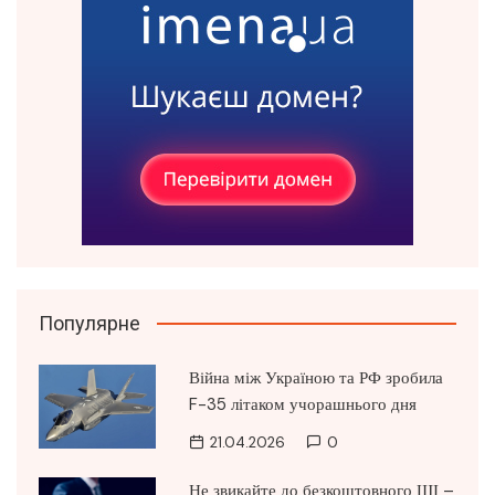
Популярне
Війна між Україною та РФ зробила
F-35 літаком учорашнього дня
21.04.2026
0
Не звикайте до безкоштовного ШІ –