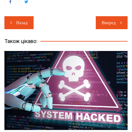
Навігація
Назад
Вперед
записів
Також цікаво: