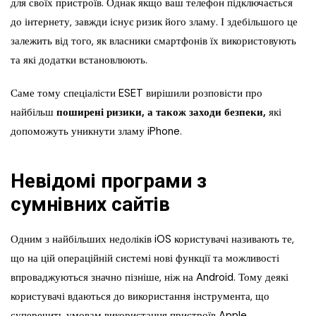
для своїх пристроїв. Однак якщо ваш телефон підключається
до інтернету, завжди існує ризик його зламу. І здебільшого це
залежить від того, як власники смартфонів їх використовують
та які додатки встановлюють.
Саме тому спеціалісти ESET вирішили розповісти про
найбільш
поширені ризики, а також заходи безпеки,
які
допоможуть уникнути зламу iPhone.
Невідомі програми з
сумнівних сайтів
Одним з найбільших недоліків iOS користувачі називають те,
що на цій операційній системі нові функції та можливості
впроваджуються значно пізніше, ніж на Android. Тому деякі
користувачі вдаються до використання інструмента, що
суперечить умовам використання пристроїв Apple