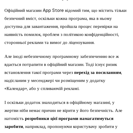
Офіційний магазин App Store відомий тим, що містить тільки
безпечний вміст, оскільки кожна програма, яка в ньому
доступна для завантаження, пройшла процес перевірки на
наявність помилок, проблем з політикою конфіденційності,
сторонньої реклами та вимог до ліцензування.
Але іноді небезпечному програмному забезпеченню все ж
вдається потрапити в офіційний магазин. Тоді існує ризик
встановлення такої програми через
перехід за посиланням
,
надісланим у месенджері чи розміщеним у додатку
«Календар», або у спливаючій рекламі.
І оскільки додаток знаходиться в офіційному магазині, у
жертви ніби немає причин не вірити у його безпечність. Але
натомість
розробники цієї програми намагатимуться
заробити
, наприклад, пропонуючи користувачу зробити у