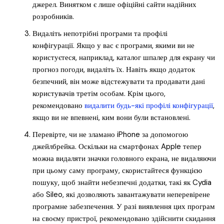
джерел. Винятком є лише офіційні сайти надійних
розробників.
Видаліть непотрібні програми та профілі
конфігурації. Якщо у вас є програми, якими ви не
користуєтеся, наприклад, каталог шпалер для екрану чи
прогноз погоди, видаліть їх. Навіть якщо додаток
безпечний, він може відстежувати та продавати дані
користувачів третім особам. Крім цього,
рекомендовано
видалити будь-які профілі конфігурації
,
якщо ви не впевнені, ким вони були встановлені.
Перевірте, чи не зламано iPhone за допомогою
джейлбрейка. Оскільки на смартфонах Apple тепер
можна видаляти значки головного екрана, не видаляючи
при цьому саму програму, скористайтеся функцією
пошуку, щоб знайти небезпечні додатки, такі як Cydia
або Sileo, які дозволяють завантажувати неперевірене
програмне забезпечення. У разі виявлення цих програм
на своєму пристрої, рекомендовано здійснити скидання