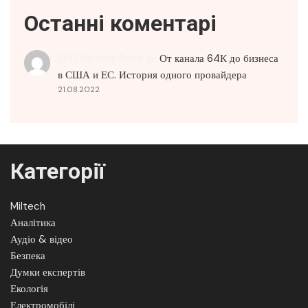
Останні коментарі
SEO Service Price
до
От канала 64К до бизнеса
в США и ЕС. История одного провайдера
21.08.2022
Категорії
Miltech
Аналітика
Аудіо & відео
Безпека
Думки експертів
Екологія
Електромобілі