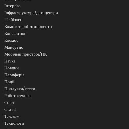
Інтерв'ю
Інфраструктура/датацентри
ІТ-бізнес
Комп'ютерні компоненти
Консалтинг
Космос
Майбутнє
Мобільні пристрої/ПК
Наука
Новини
Периферія
Події
Продукти/тести
Робототехніка
Софт
Статті
Телеком
Технології