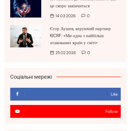
це скоро закінчиться
14.03.2026
0
Єгор Аушев, керуючий партнер
KICRF: «Ми одна з найбільш
атакованих країн у світі»
25.02.2026
0
Соціальні мережі
Like
Follow